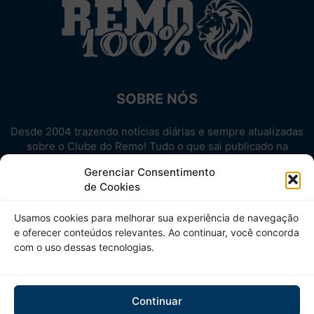
SOBRE NÓS
Desde 2004 trazendo notícias diárias e sempre atualizadas
sobre o Clube do Remo! Tudo o que sai publicado na
internet sobre o Leão, reunido em um único lugar!
Gerenciar Consentimento
Aproveite! Site não-oficial.
de Cookies
SIGA-NOS
Usamos cookies para melhorar sua experiência de navegação
e oferecer conteúdos relevantes. Ao continuar, você concorda
com o uso dessas tecnologias.
Continuar