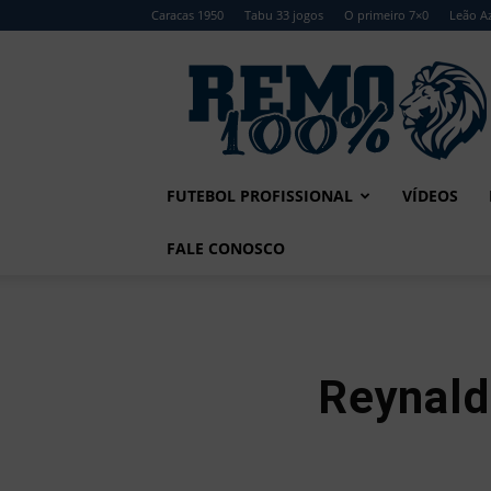
Caracas 1950
Tabu 33 jogos
O primeiro 7×0
Leão Az
Remo
100%
FUTEBOL PROFISSIONAL
VÍDEOS
FALE CONOSCO
Reynald