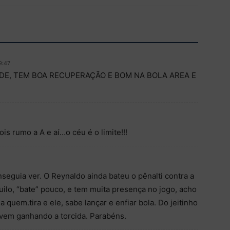
9:47
DE, TEM BOA RECUPERAÇÃO E BOM NA BOLA AREA E
is rumo a A e aí…o céu é o limite!!!
eguia ver. O Reynaldo ainda bateu o pênalti contra a
ilo, “bate” pouco, e tem muita presença no jogo, acho
quem.tira e ele, sabe lançar e enfiar bola. Do jeitinho
 vem ganhando a torcida. Parabéns.