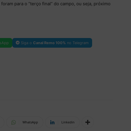
foram para o “terço final” do campo, ou seja, próximo
sApp
Siga o
Canal Remo 100%
no Telegram
WhatsApp
Linkedin