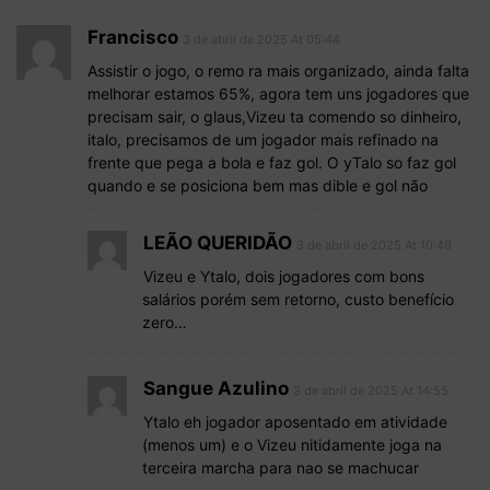
Francisco
3 de abril de 2025 At 05:44
Assistir o jogo, o remo ra mais organizado, ainda falta
melhorar estamos 65%, agora tem uns jogadores que
precisam sair, o glaus,Vizeu ta comendo so dinheiro,
italo, precisamos de um jogador mais refinado na
frente que pega a bola e faz gol. O yTalo so faz gol
quando e se posiciona bem mas dible e gol não
LEÃO QUERIDÃO
3 de abril de 2025 At 10:49
Vizeu e Ytalo, dois jogadores com bons
salários porém sem retorno, custo benefício
zero…
Sangue Azulino
3 de abril de 2025 At 14:55
Ytalo eh jogador aposentado em atividade
(menos um) e o Vizeu nitidamente joga na
terceira marcha para nao se machucar