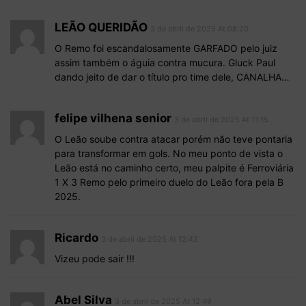
LEÃO QUERIDÃO
3 de abril de 2025 At 08:20
O Remo foi escandalosamente GARFADO pelo juiz
assim também o águia contra mucura. Gluck Paul
dando jeito de dar o título pro time dele, CANALHA…
felipe vilhena senior
3 de abril de 2025 At 11:15
O Leão soube contra atacar porém não teve pontaria
para transformar em gols. No meu ponto de vista o
Leão está no caminho certo, meu palpite é Ferroviária
1 X 3 Remo pelo primeiro duelo do Leão fora pela B
2025.
Ricardo
3 de abril de 2025 At 12:42
Vizeu pode sair !!!
Abel Silva
3 de abril de 2025 At 12:49