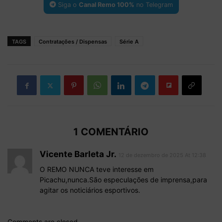
Siga o
Canal Remo 100%
no Telegram
TAGS
Contratações / Dispensas
Série A
1 COMENTÁRIO
Vicente Barleta Jr.
12 de dezembro de 2025 At 12:38
O REMO NUNCA teve interesse em
Picachu,nunca.São especulações de imprensa,para
agitar os noticiários esportivos.
Comments are closed.