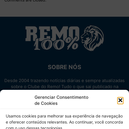
SOBRE NÓS
Desde 2004 trazendo notícias diárias e sempre atualizadas
sobre o Clube do Remo! Tudo o que sai publicado na
internet sobre o Leão, reunido em um único lugar!
Gerenciar Consentimento
Aproveite! Site não-oficial.
de Cookies
SIGA-NOS
Usamos cookies para melhorar sua experiência de navegação
e oferecer conteúdos relevantes. Ao continuar, você concorda
com o uso dessas tecnologias.