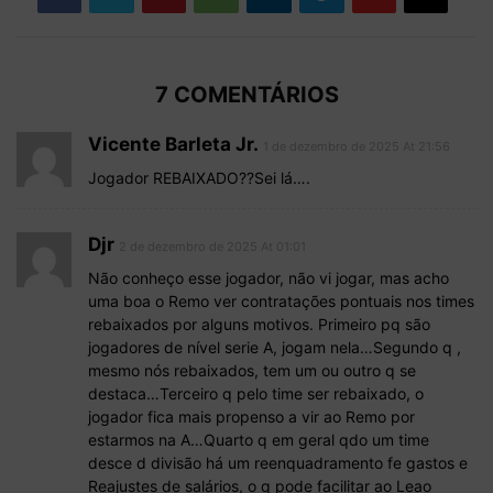
7 COMENTÁRIOS
Vicente Barleta Jr.
1 de dezembro de 2025 At 21:56
Jogador REBAIXADO??Sei lá….
Djr
2 de dezembro de 2025 At 01:01
Não conheço esse jogador, não vi jogar, mas acho
uma boa o Remo ver contratações pontuais nos times
rebaixados por alguns motivos. Primeiro pq são
jogadores de nível serie A, jogam nela…Segundo q ,
mesmo nós rebaixados, tem um ou outro q se
destaca…Terceiro q pelo time ser rebaixado, o
jogador fica mais propenso a vir ao Remo por
estarmos na A…Quarto q em geral qdo um time
desce d divisão há um reenquadramento fe gastos e
Reajustes de salários, o q pode facilitar ao Leao