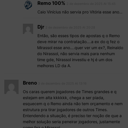
Remo 100%
2 de dezembro de 2025 At 15:45
Caio Vinícius não servia pro Vitória esse ano…
Djr
2 de dezembro de 2025 At 20:28
Então, são esses tipos de apostas q o Remo
deve mirar na contratação….a ex do q fez o
Mirassol esse ano….quer ver um ex?, Reinaldo
do Nirassol, não servia mais para nenhum
time gde, Nirassol investiu e hj é um dos
melhores LD da A.
Breno
3 de dezembro de 2025 At 13:16
Os caras querem jogadores de Times grandes e q
estejam em alta kkkkkk, chega a ser piada,
esquecem q o Remo ainda não tem orçamento e nem
estrutura pra tirar jogadores de outros Times.
Entendendo a situação, é preciso ter noção de que a
melhor solução seria peneirar jogadores, justamente
como fez o Mirassol.