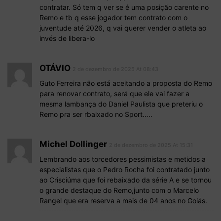
contratar. Só tem q ver se é uma posição carente no
Remo e tb q esse jogador tem contrato com o
juventude até 2026, q vai querer vender o atleta ao
invés de libera-lo
OTÁVIO
2 de dezembro de 2025 At 08:43
Guto Ferreira não está aceitando a proposta do Remo
para renovar contrato, será que ele vai fazer a
mesma lambança do Daniel Paulista que preteriu o
Remo pra ser rbaixado no Sport…..
Michel Dollinger
2 de dezembro de 2025 At 15:31
Lembrando aos torcedores pessimistas e metidos a
especialistas que o Pedro Rocha foi contratado junto
ao Crisciúma que foi rebaixado da série A e se tornou
o grande destaque do Remo,junto com o Marcelo
Rangel que era reserva a mais de 04 anos no Goiás.