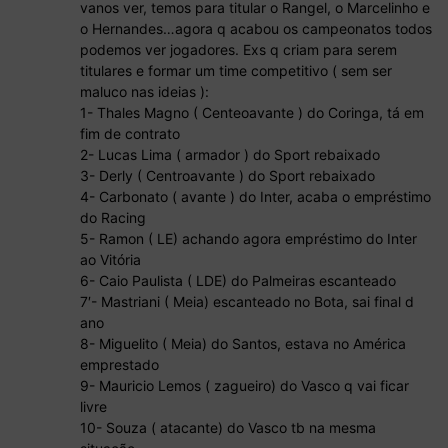
vanos ver, temos para titular o Rangel, o Marcelinho e
o Hernandes…agora q acabou os campeonatos todos
podemos ver jogadores. Exs q criam para serem
titulares e formar um time competitivo ( sem ser
maluco nas ideias ):
1- Thales Magno ( Centeoavante ) do Coringa, tá em
fim de contrato
2- Lucas Lima ( armador ) do Sport rebaixado
3- Derly ( Centroavante ) do Sport rebaixado
4- Carbonato ( avante ) do Inter, acaba o empréstimo
do Racing
5- Ramon ( LE) achando agora empréstimo do Inter
ao Vitória
6- Caio Paulista ( LDE) do Palmeiras escanteado
7′- Mastriani ( Meia) escanteado no Bota, sai final d
ano
8- Miguelito ( Meia) do Santos, estava no América
emprestado
9- Mauricio Lemos ( zagueiro) do Vasco q vai ficar
livre
10- Souza ( atacante) do Vasco tb na mesma