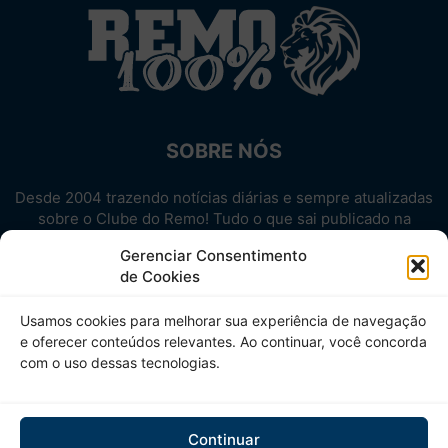
SOBRE NÓS
Desde 2004 trazendo notícias diárias e sempre atualizadas
sobre o Clube do Remo! Tudo o que sai publicado na
internet sobre o Leão, reunido em um único lugar!
Gerenciar Consentimento
Aproveite! Site não-oficial.
de Cookies
SIGA-NOS
Usamos cookies para melhorar sua experiência de navegação
e oferecer conteúdos relevantes. Ao continuar, você concorda
com o uso dessas tecnologias.
Continuar