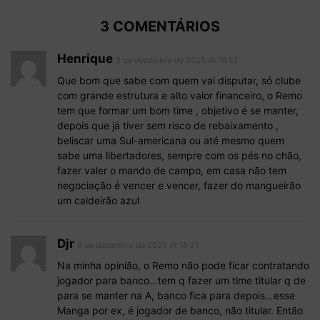
3 COMENTÁRIOS
Henrique
8 de dezembro de 2025 At 16:52
Que bom que sabe com quem vai disputar, só clube
com grande estrutura e alto valor financeiro, o Remo
tem que formar um bom time , objetivo é se manter,
depois que já tiver sem risco de rebaixamento ,
beliscar uma Sul-americana ou até mesmo quem
sabe uma libertadores, sempre com os pés no chão,
fazer valer o mando de campo, em casa não tem
negociação é vencer e vencer, fazer do mangueirão
um caldeirão azul
Djr
8 de dezembro de 2025 At 18:21
Na minha opinião, o Remo não pode ficar contratando
jogador para banco…tem q fazer um time titular q de
para se manter na A, banco fica para depois…esse
Manga por ex, é jogador de banco, não titular. Então