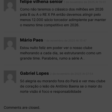
felipe vilhena senior
1 de novembro de 2025 At 15:01
Como não teremos o clássico dos milhões em 2026
pela B ou A o RE X PA então devemos atingir pelo
menos 12.000 sócio torcedor adimplente par manter
o mesmo time competitivo em 2026.
Mário Paes
1 de novembro de 2025 At 15:47
Estou nuito feliz em poder ver o nosso clube
melhorando a cada dia, se estruturando como um
grande time. Parabéns, rumo a série A .
Gabriel Lopes
2 de novembro de 2025 At 07:54
Só alegria eu morando fora do Pará e ver meu clube
de coração o leão de Antônio Baena se o maior do
norte visão é foco e responsabilidade
Comments are closed.