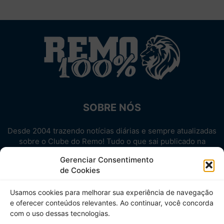
SOBRE NÓS
Desde 2004 trazendo notícias diárias e sempre atualizadas
sobre o Clube do Remo! Tudo o que sai publicado na
internet sobre o Leão, reunido em um único lugar!
Gerenciar Consentimento
Aproveite! Site não-oficial.
de Cookies
SIGA-NOS
Usamos cookies para melhorar sua experiência de navegação
e oferecer conteúdos relevantes. Ao continuar, você concorda
com o uso dessas tecnologias.