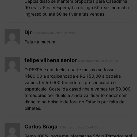
Depois disso se mantém propostas para Casadinha
90 reais. E na véspera/dia do jogo 50 reais normal o
ingresso ou até 60 se tiver altas vendas
Djr
5 de maio de 2025 At 19:05
Peia na mucura
felipe vilhena senior
5 de maio de 2025 At 21:13
O REXPA é um duelo a parte mesmo se fosse
R$80,00 a arquibancada e R$ 150,00 a cadeira
vamos ter 50.000 torcedores presenciando o
espetáculo. Gostei da casadinha e vamos ter 50.000
torcedores por duelo e ainda vai ficar torcedor com
dinheiro no bolso e de fora do Estádio por falta de
bilhetes.
Carlos Braga
6 de maio de 2025 At 09:00
Remo 100%, pode me informar se Sócio Torcedor terá