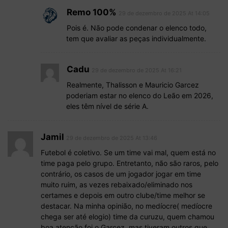
Remo 100%
29 de dezembro de 2025 At 14:05
Pois é. Não pode condenar o elenco todo,
tem que avaliar as peças individualmente.
Cadu
29 de dezembro de 2025 At 16:21
Realmente, Thalisson e Mauricio Garcez
poderiam estar no elenco do Leão em 2026,
eles têm nível de série A.
Jamil
29 de dezembro de 2025 At 13:46
Futebol é coletivo. Se um time vai mal, quem está no
time paga pelo grupo. Entretanto, não são raros, pelo
contrário, os casos de um jogador jogar em time
muito ruim, as vezes rebaixado/eliminado nos
certames e depois em outro clube/time melhor se
destacar. Na minha opinião, no medíocre( medíocre
chega ser até elogio) time da curuzu, quem chamou
boa atenção foi o Garcez, mas tiveram outros que