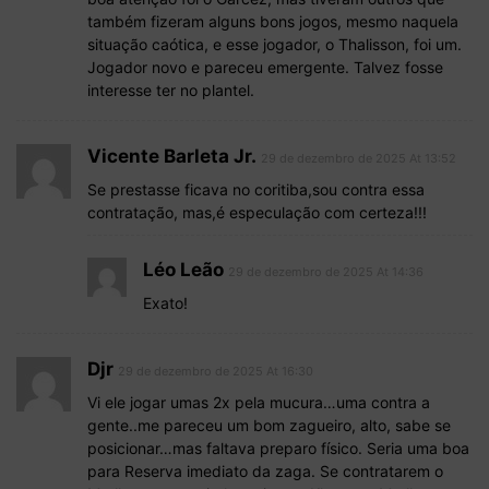
também fizeram alguns bons jogos, mesmo naquela
situação caótica, e esse jogador, o Thalisson, foi um.
Jogador novo e pareceu emergente. Talvez fosse
interesse ter no plantel.
Vicente Barleta Jr.
29 de dezembro de 2025 At 13:52
Se prestasse ficava no coritiba,sou contra essa
contratação, mas,é especulação com certeza!!!
Léo Leão
29 de dezembro de 2025 At 14:36
Exato!
Djr
29 de dezembro de 2025 At 16:30
Vi ele jogar umas 2x pela mucura…uma contra a
gente..me pareceu um bom zagueiro, alto, sabe se
posicionar…mas faltava preparo físico. Seria uma boa
para Reserva imediato da zaga. Se contratarem o