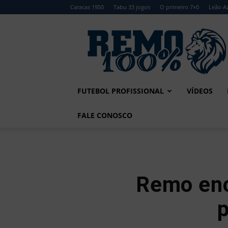
Caracas 1950
Tabu 33 jogos
O primeiro 7×0
Leão Az
Remo
100%
FUTEBOL PROFISSIONAL
VÍDEOS
FALE CONOSCO
Remo enc
p