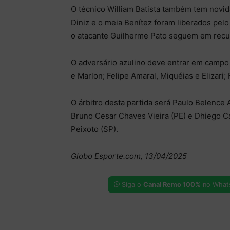
O técnico William Batista também tem novid
Diniz e o meia Benítez foram liberados pelo
o atacante Guilherme Pato seguem em recu
O adversário azulino deve entrar em campo
e Marlon; Felipe Amaral, Miquéias e Elizari;
O árbitro desta partida será Paulo Belence 
Bruno Cesar Chaves Vieira (PE) e Dhiego Ca
Peixoto (SP).
Globo Esporte.com, 13/04/2025
Siga o
Canal Remo 100%
no What