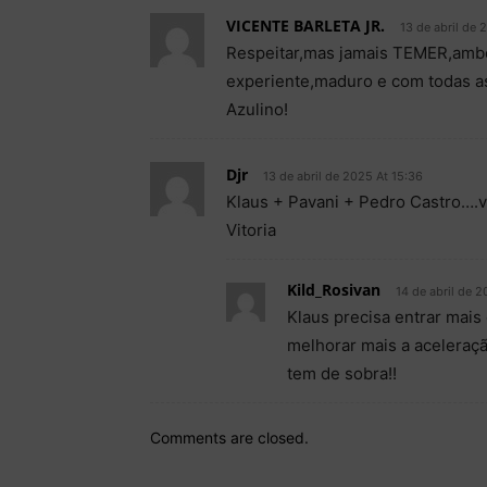
VICENTE BARLETA JR.
13 de abril de 
Respeitar,mas jamais TEMER,ambo
experiente,maduro e com todas as
Azulino!
Djr
13 de abril de 2025 At 15:36
Klaus + Pavani + Pedro Castro….v
Vitoria
Kild_Rosivan
14 de abril de 2
Klaus precisa entrar mais 
melhorar mais a aceleraçã
tem de sobra!!
Comments are closed.