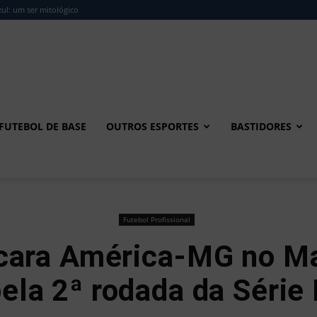
ul: um ser mitológico
FUTEBOL DE BASE
OUTROS ESPORTES
BASTIDORES
Futebol Profissional
ara América-MG no M
ela 2ª rodada da Série