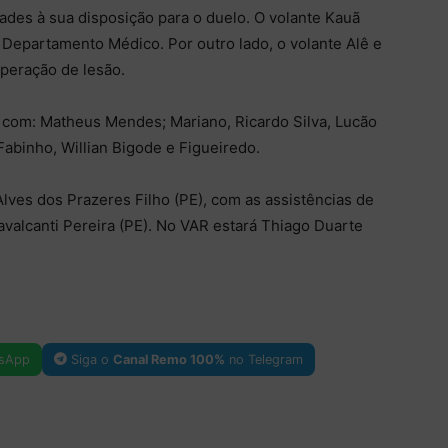
ades à sua disposição para o duelo. O volante Kauã
 Departamento Médico. Por outro lado, o volante Alê e
peração de lesão.
 com: Matheus Mendes; Mariano, Ricardo Silva, Lucão
 Fabinho, Willian Bigode e Figueiredo.
Alves dos Prazeres Filho (PE), com as assistências de
valcanti Pereira (PE). No VAR estará Thiago Duarte
sApp
Siga o
Canal Remo 100%
no Telegram