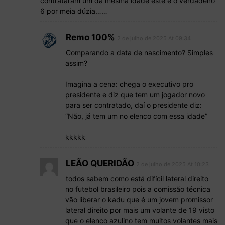
contrataram um da mesma idade este é o verdadeiro
6 por meia dúzia……
Remo 100%
2 de julho de 2025 At 09:34
Comparando a data de nascimento? Simples
assim?
Imagina a cena: chega o executivo pro
presidente e diz que tem um jogador novo
para ser contratado, daí o presidente diz:
“Não, já tem um no elenco com essa idade”
kkkkk
LEÃO QUERIDÃO
2 de julho de 2025 At 10:23
todos sabem como está difícil lateral direito
no futebol brasileiro pois a comissão técnica
vão liberar o kadu que é um jovem promissor
lateral direito por mais um volante de 19 visto
que o elenco azulino tem muitos volantes mais