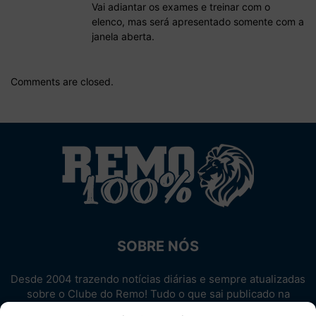
Vai adiantar os exames e treinar com o
elenco, mas será apresentado somente com a
janela aberta.
Comments are closed.
SOBRE NÓS
Desde 2004 trazendo notícias diárias e sempre atualizadas
sobre o Clube do Remo! Tudo o que sai publicado na
internet sobre o Leão, reunido em um único lugar!