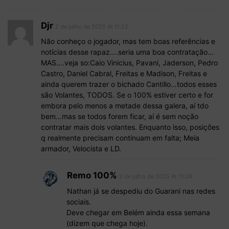
Djr
2 de julho de 2025 At 11:22
Não conheço o jogador, mas tem boas referências e
notícias desse rapaz….seria uma boa contratação…
MAS….veja so:Caio Vinicius, Pavani, Jaderson, Pedro
Castro, Daniel Cabral, Freitas e Madison, Freitas e
ainda querem trazer o bichado Cantillo…todos esses
são Volantes, TODOS. Se o 100% estiver certo e for
embora pelo menos a metade dessa galera, aí tdo
bem…mas se todos forem ficar, aí é sem noção
contratar mais dois volantes. Enquanto isso, posições
q realmente precisam continuam em falta; Meia
armador, Velocista e LD.
Remo 100%
2 de julho de 2025 At 11:28
Nathan já se despediu do Guarani nas redes
sociais.
Deve chegar em Belém ainda essa semana
(dizem que chega hoje).