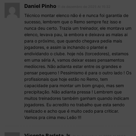
Daniel Pinho
11 de dezembro de 2025 At 15:32
Técnico montar elenco não é e nunca foi garantia de
sucesso, lembrem que o Remo sempre fez isso e
nunca deu certo. Trazia um treinador, ele montava um
elenco, levava pau, ia embora e deixava as malas ai
para o próximo, que quando chegava pedia mais
jogadores, e assim ia inchando o plantel e
endividando o clube. hoje nós (torcedores), estamos
em uma séria A, vamos deixar esses pensamentos
medíocres. Não adianta estar entre os grandes e
pensar pequeno ! Pessimismo é para o outro lado ! Os
profissionais que hoje estão no Remo, tem
capacidade para montar um bom grupo, mas sem
precipitação. Não adianta pressa ! Lembrem que
muitos treinadores também ganham quando indicam
jogadores. Eu acredito no trabalho que esta sendo
realizado e acho que é muito cedo para criticar.
Vamos pra cima meu Leão !!!
Vicente Barleta Jr.