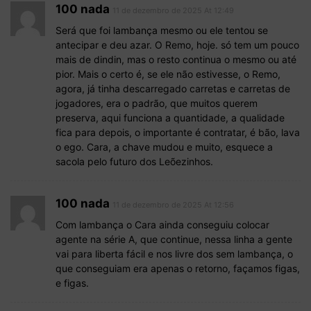
100 nada
11 de dezembro de 2025 At 12:49
Será que foi lambança mesmo ou ele tentou se
antecipar e deu azar. O Remo, hoje. só tem um pouco
mais de dindin, mas o resto continua o mesmo ou até
pior. Mais o certo é, se ele não estivesse, o Remo,
agora, já tinha descarregado carretas e carretas de
jogadores, era o padrão, que muitos querem
preserva, aqui funciona a quantidade, a qualidade
fica para depois, o importante é contratar, é bão, lava
o ego. Cara, a chave mudou e muito, esquece a
sacola pelo futuro dos Leõezinhos.
100 nada
11 de dezembro de 2025 At 12:56
Com lambança o Cara ainda conseguiu colocar
agente na série A, que continue, nessa linha a gente
vai para liberta fácil e nos livre dos sem lambança, o
que conseguiam era apenas o retorno, façamos figas,
e figas.