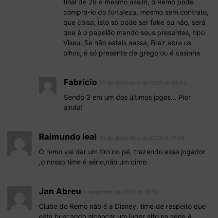
final de 26 e mesmo assim, o Remo pode
compra-lo do fortaleza, mesmo sem contrato,
que coisa, isto só pode ser fake ou não, será
que é o papelão mando seus presentes, tipo
Viseu. Se não estais nessa, Braz abre os
olhos, é só presente de grego ou é casinha
Fabrício
30 de dezembro de 2025 At 09:04
Sendo 3 em um dos últimos jogos… Pior
ainda!
Raimundo leal
30 de dezembro de 2025 At 11:02
O remo vai dar um tiro no pé, trazendo esse jogador
,o nosso time é sério,não um circo
Jan Abreu
4 de janeiro de 2026 At 18:30
Clube do Remo não é a Disney, time de respeito que
está buscando alcançar um lugar alto na série A.