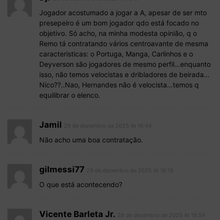
Jogador acostumado a jogar a A, apesar de ser mto
presepeiro é um bom jogador qdo está focado no
objetivo. Só acho, na minha modesta opinião, q o
Remo tá contratando vários centroavante de mesma
caracteristicas: o Portuga, Manga, Carlinhos e o
Deyverson são jogadores de mesmo perfil…enquanto
isso, não temos velocistas e dribladores de beirada…
Nico??..Nao, Hernandes não é velocista…temos q
equilibrar o elenco.
Jamil
29 de dezembro de 2025 At 16:44
Não acho uma boa contratação.
gilmessi77
29 de dezembro de 2025 At 19:19
O que está acontecendo?
Vicente Barleta Jr.
29 de dezembro de 2025 At 19:54