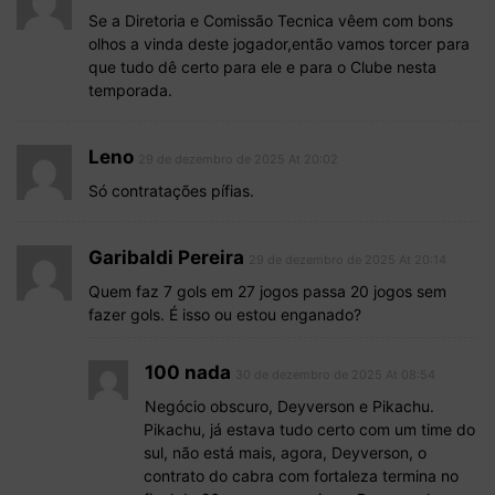
Se a Diretoria e Comissão Tecnica vêem com bons
olhos a vinda deste jogador,então vamos torcer para
que tudo dê certo para ele e para o Clube nesta
temporada.
Leno
29 de dezembro de 2025 At 20:02
Só contratações pífias.
Garibaldi Pereira
29 de dezembro de 2025 At 20:14
Quem faz 7 gols em 27 jogos passa 20 jogos sem
fazer gols. É isso ou estou enganado?
100 nada
30 de dezembro de 2025 At 08:54
Negócio obscuro, Deyverson e Pikachu.
Pikachu, já estava tudo certo com um time do
sul, não está mais, agora, Deyverson, o
contrato do cabra com fortaleza termina no