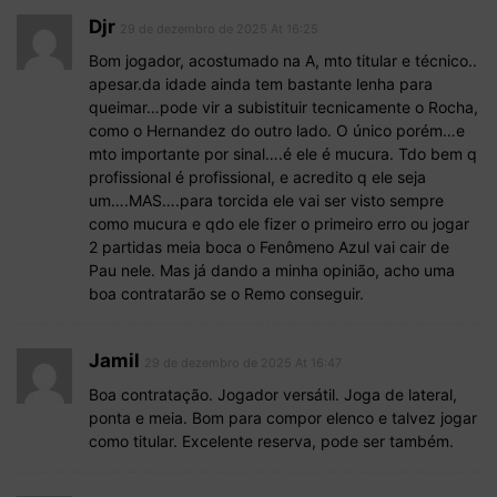
Djr
29 de dezembro de 2025 At 16:25
Bom jogador, acostumado na A, mto titular e técnico..
apesar.da idade ainda tem bastante lenha para
queimar…pode vir a subistituir tecnicamente o Rocha,
como o Hernandez do outro lado. O único porém…e
mto importante por sinal….é ele é mucura. Tdo bem q
profissional é profissional, e acredito q ele seja
um….MAS….para torcida ele vai ser visto sempre
como mucura e qdo ele fizer o primeiro erro ou jogar
2 partidas meia boca o Fenômeno Azul vai cair de
Pau nele. Mas já dando a minha opinião, acho uma
boa contratarão se o Remo conseguir.
Jamil
29 de dezembro de 2025 At 16:47
Boa contratação. Jogador versátil. Joga de lateral,
ponta e meia. Bom para compor elenco e talvez jogar
como titular. Excelente reserva, pode ser também.