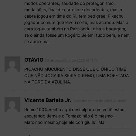
modos operantes, saudade do protagonismo,
medalhões, final de carreira e decadentes, mas o
cabra jogou em time do Ri, tem pedigree. Pikachu,
jogador comum que levou sorte, mas acabou. Mas o
cara jogou também no Paissandu, olha a bagagem,
se o ainda fosse um Rogério Belém, tudo bem, e nem
se aproxima.
OTÁVIO
30 de dezembro de 2025 At 11:14
PICACHU MUCURENTO DISSE QUE O ÚNICO TIME
QUE NÃO JOGARIA SERIA O REMO, UMA BOFETADA
NA TORCIDA AZULINA.
Vicente Barleta Jr.
31 de dezembro de 2025 At 10:09
Remo 100%,venho aqui desculpar com você,estou
escutando demais o Tomazo;não é o mesmo
Marcinho mesmo,hoje ele corrigiu!!#TMJ.