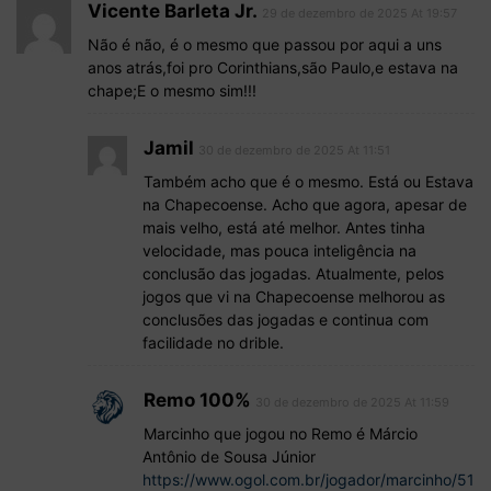
Vicente Barleta Jr.
29 de dezembro de 2025 At 19:57
Não é não, é o mesmo que passou por aqui a uns
anos atrás,foi pro Corinthians,são Paulo,e estava na
chape;E o mesmo sim!!!
Jamil
30 de dezembro de 2025 At 11:51
Também acho que é o mesmo. Está ou Estava
na Chapecoense. Acho que agora, apesar de
mais velho, está até melhor. Antes tinha
velocidade, mas pouca inteligência na
conclusão das jogadas. Atualmente, pelos
jogos que vi na Chapecoense melhorou as
conclusões das jogadas e continua com
facilidade no drible.
Remo 100%
30 de dezembro de 2025 At 11:59
Marcinho que jogou no Remo é Márcio
Antônio de Sousa Júnior
https://www.ogol.com.br/jogador/marcinho/51