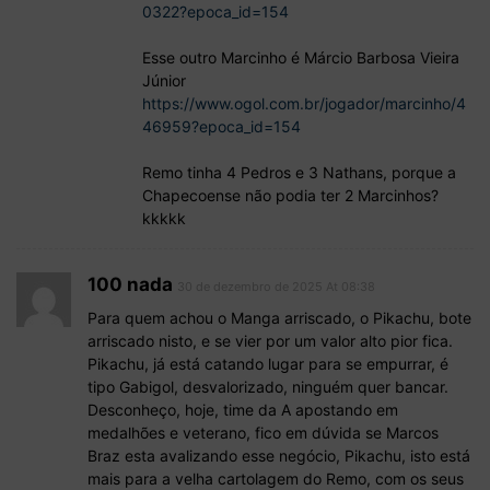
0322?epoca_id=154
Esse outro Marcinho é Márcio Barbosa Vieira
Júnior
https://www.ogol.com.br/jogador/marcinho/4
46959?epoca_id=154
Remo tinha 4 Pedros e 3 Nathans, porque a
Chapecoense não podia ter 2 Marcinhos?
kkkkk
100 nada
30 de dezembro de 2025 At 08:38
Para quem achou o Manga arriscado, o Pikachu, bote
arriscado nisto, e se vier por um valor alto pior fica.
Pikachu, já está catando lugar para se empurrar, é
tipo Gabigol, desvalorizado, ninguém quer bancar.
Desconheço, hoje, time da A apostando em
medalhões e veterano, fico em dúvida se Marcos
Braz esta avalizando esse negócio, Pikachu, isto está
mais para a velha cartolagem do Remo, com os seus