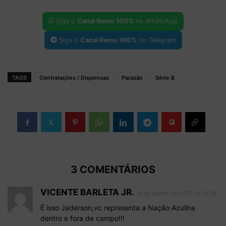
Siga o
Canal Remo 100%
no WhatsApp
Siga o
Canal Remo 100%
no Telegram
TAGS
Contratações / Dispensas
Parazão
Série B
3 COMENTÁRIOS
VICENTE BARLETA JR.
14 de janeiro de 2025 At 13:08
É isso Jaderson,vc representa a Nação Azulina
dentro e fora de campo!!!