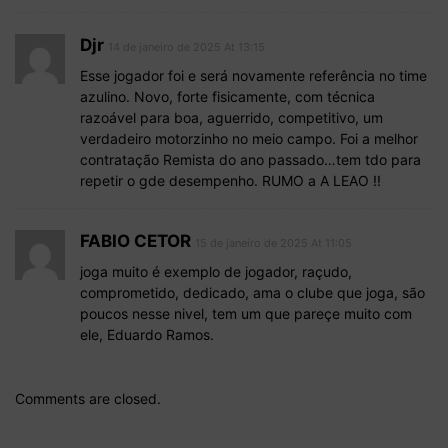
Djr
14 de janeiro de 2025 At 13:15
Esse jogador foi e será novamente referência no time
azulino. Novo, forte fisicamente, com técnica
razoável para boa, aguerrido, competitivo, um
verdadeiro motorzinho no meio campo. Foi a melhor
contratação Remista do ano passado…tem tdo para
repetir o gde desempenho. RUMO a A LEAO !!
FABIO CETOR
15 de janeiro de 2025 At 11:05
joga muito é exemplo de jogador, raçudo,
comprometido, dedicado, ama o clube que joga, são
poucos nesse nivel, tem um que pareçe muito com
ele, Eduardo Ramos.
Comments are closed.