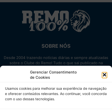
SOBRE NÓS
Desde 2004 trazendo notícias diárias e sempre atualizadas
sobre o Clube do Remo! Tudo o que sai publicado na
internet sobre o Leão, reunido em um único lugar!
Gerenciar Consentimento
Aproveite! Site não-oficial.
de Cookies
SIGA-NOS
Usamos cookies para melhorar sua experiência de navegação
e oferecer conteúdos relevantes. Ao continuar, você concorda
com o uso dessas tecnologias.