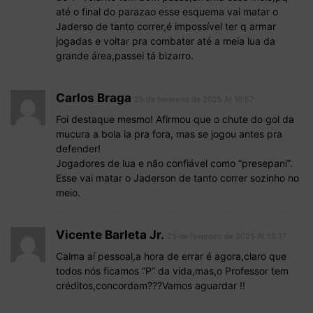
até o final do parazao esse esquema vai matar o
Jaderso de tanto correr,é impossível ter q armar
jogadas e voltar pra combater até a meia lua da
grande área,passei tá bizarro.
Carlos Braga
25 de fevereiro de 2025 At 10:57
Foi destaque mesmo! Afirmou que o chute do gol da
mucura a bola ia pra fora, mas se jogou antes pra
defender!
Jogadores de lua e não confiável como “presepani”.
Esse vai matar o Jaderson de tanto correr sozinho no
meio.
Vicente Barleta Jr.
25 de fevereiro de 2025 At 13:37
Calma aí pessoal,a hora de errar é agora,claro que
todos nós ficamos “P” da vida,mas,o Professor tem
créditos,concordam???Vamos aguardar !!