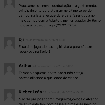
Precisamos de novas contratações, urgentemente,
principalmente para atuarem no último terço do
campo, na lateral esquerda e para fazer dupla no
meio campo com o Adailton, melhor jogador do Remo
no clássico de domingo (23.02.2025).
Djr
24 de fevereiro de 2025 At 13:41
Esse time jogando assim , hj lutaria para não ser
rebaixado na Série B
Arthur
24 de fevereiro de 2025 At 14:38
Talvez o esquema do treinador não esteja
potencializando a qualidade do elenco.
Kleber Leão
25 de fevereiro de 2025 At 06:56
Não dá pra jogar com 3 zagueiros,coloca o Alvarino
de 1° volante tem bom passe,arruma esse meio,pq