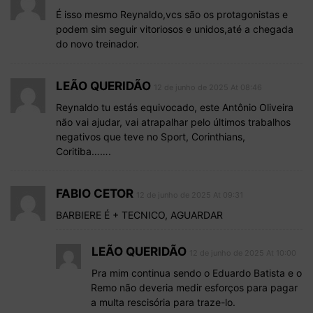
É isso mesmo Reynaldo,vcs são os protagonistas e
podem sim seguir vitoriosos e unidos,até a chegada
do novo treinador.
LEÃO QUERIDÃO
12 de junho de 2025 At 08:46
Reynaldo tu estás equivocado, este Antônio Oliveira
não vai ajudar, vai atrapalhar pelo últimos trabalhos
negativos que teve no Sport, Corinthians,
Coritiba…….
FABIO CETOR
12 de junho de 2025 At 09:31
BARBIERE É + TECNICO, AGUARDAR
LEÃO QUERIDÃO
12 de junho de 2025 At 10:00
Pra mim continua sendo o Eduardo Batista e o
Remo não deveria medir esforços para pagar
a multa rescisória para traze-lo.