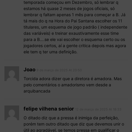
temporada começou em Dezembro, só lembrar q
estamos há quase 2 meses de jogos oficiais, só
lembrar q faltam apenas 1 mês para começar a B. Já
tá mais do q na Hora do Pai Santana escolher os 11
titulares, um esquema de jogo padrão ( independente
das variáveis) e treinar exaustivamente esse time
para a B….se ele vai escolher o esquema certo ou os
jogadores certos, aí a gente critica depois mas agora
ele tem q ter uma definição.
Joao
9 de março de 2025 At 20:50
Torcida adora dizer que a diretora é amadora. Mas
pelo comentários o amadorismo vem desde a
arquibancada
felipe vilhena senior
12 de março de 2025 At 18:33
O ditado diz que a pressa é inimiga da perfeição,
porém tem outro ditado que diz que devemos unir o
útil ao agradável, se temos pressa em qualificar o