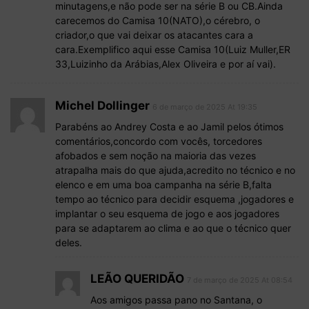
minutagens,e não pode ser na série B ou CB.Ainda
carecemos do Camisa 10(NATO),o cérebro, o
criador,o que vai deixar os atacantes cara a
cara.Exemplifico aqui esse Camisa 10(Luiz Muller,ER
33,Luizinho da Arábias,Alex Oliveira e por aí vai).
Michel Dollinger
6 de março de 2025 At 19:35
Parabéns ao Andrey Costa e ao Jamil pelos ótimos
comentários,concordo com vocês, torcedores
afobados e sem noção na maioria das vezes
atrapalha mais do que ajuda,acredito no técnico e no
elenco e em uma boa campanha na série B,falta
tempo ao técnico para decidir esquema ,jogadores e
implantar o seu esquema de jogo e aos jogadores
para se adaptarem ao clima e ao que o técnico quer
deles.
LEÃO QUERIDÃO
7 de março de 2025 At 08:54
Aos amigos passa pano no Santana, o