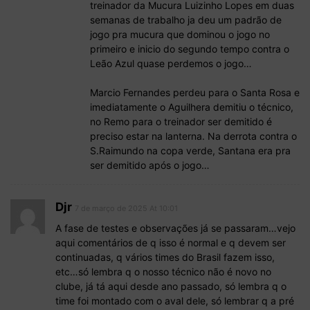
treinador da Mucura Luizinho Lopes em duas
semanas de trabalho ja deu um padrão de
jogo pra mucura que dominou o jogo no
primeiro e inicio do segundo tempo contra o
Leão Azul quase perdemos o jogo…
Marcio Fernandes perdeu para o Santa Rosa e
imediatamente o Aguilhera demitiu o técnico,
no Remo para o treinador ser demitido é
preciso estar na lanterna. Na derrota contra o
S.Raimundo na copa verde, Santana era pra
ser demitido após o jogo…
Djr
7 de março de 2025 At 10:01
A fase de testes e observações já se passaram…vejo
aqui comentários de q isso é normal e q devem ser
continuadas, q vários times do Brasil fazem isso,
etc…só lembra q o nosso técnico não é novo no
clube, já tá aqui desde ano passado, só lembra q o
time foi montado com o aval dele, só lembrar q a pré