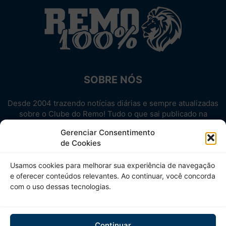
SOBRE NÓS
Desde 2004 trazendo notícias diárias e sempre atualizadas
sobre o Clube do Remo! Tudo o que sai publicado na
internet sobre o Leão, reunido em um único lugar!
Gerenciar Consentimento
Aproveite! Site não-oficial.
de Cookies
SIGA-NOS
Usamos cookies para melhorar sua experiência de navegação
e oferecer conteúdos relevantes. Ao continuar, você concorda
com o uso dessas tecnologias.
Continuar