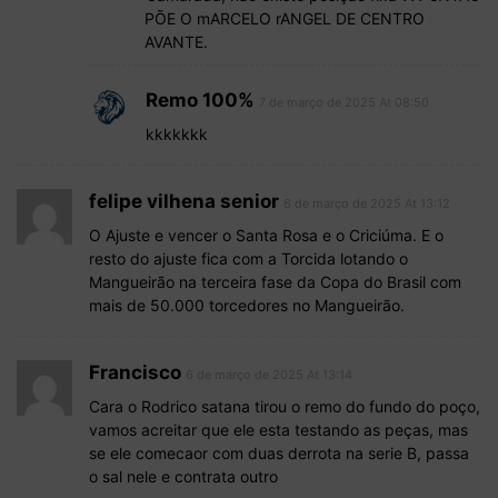
PÕE O mARCELO rANGEL DE CENTRO
AVANTE.
Remo 100%
7 de março de 2025 At 08:50
kkkkkkk
felipe vilhena senior
6 de março de 2025 At 13:12
O Ajuste e vencer o Santa Rosa e o Criciúma. E o
resto do ajuste fica com a Torcida lotando o
Mangueirão na terceira fase da Copa do Brasil com
mais de 50.000 torcedores no Mangueirão.
Francisco
6 de março de 2025 At 13:14
Cara o Rodrico satana tirou o remo do fundo do poço,
vamos acreitar que ele esta testando as peças, mas
se ele comecaor com duas derrota na serie B, passa
o sal nele e contrata outro