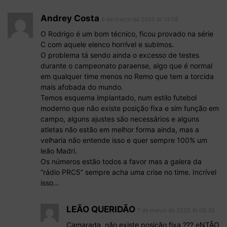
Andrey Costa
6 de março de 2025 At 13:08
O Rodrigo é um bom técnico, ficou provado na série
C com aquele elenco horrível e subimos.
O problema tá sendo ainda o excesso de testes
durante o campeonato paraense, algo que é normal
em qualquer time menos no Remo que tem a torcida
mais afobada do mundo.
Temos esquema implantado, num estilo futebol
moderno que não existe posição fixa e sim função em
campo, alguns ajustes são necessários e alguns
atletas não estão em melhor forma ainda, mas a
velharia não entende isso e quer sempre 100% um
leão Madri.
Os números estão todos a favor mas a galera da
“rádio PRC5” sempre acha uma crise no time. Incrível
isso…
LEÃO QUERIDÃO
7 de março de 2025 At 08:39
Camarada, não existe posição fixa ??? eNTÃO