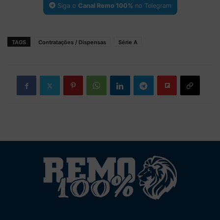
Siga o
Canal Remo 100%
no Telegram
TAGS
Contratações / Dispensas
Série A