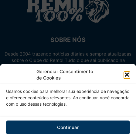
SOBRE NÓS
Desde 2004 trazendo notícias diárias e sempre atualizadas
sobre o Clube do Remo! Tudo o que sai publicado na
internet sobre o Leão, reunido em um único lugar!
Gerenciar Consentimento
Aproveite! Site não-oficial.
de Cookies
SIGA-NOS
Usamos cookies para melhorar sua experiência de navegação
e oferecer conteúdos relevantes. Ao continuar, você concorda
com o uso dessas tecnologias.
Continuar