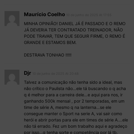
Maurício Coelho
10 de junho de 2025 At 17:55
MINHA OPINIÃO! DANIEL JÁ É PASSADO E O REMO
JÁ DEVERIA TER CONTRATADO TREINADOR, NÃO
PODE TRAVAR, TEM QUE SEGUIR FIRME, O REMO É
GRANDE E ESTAMOS BEM.
DESTRAVA TONHAO !!!!!
Djr
10 de junho de 2025 At 20:48
Talvez a comunicação não tenha sido a ideal, mas
não crítico o Paulista não…ele tá buscando o q acha
q é melhor para a carreira dele…e aqui para nos, ir
ganhando 500k mensal , por 2 temporadas, em um
time de série A, mesmo q na lanterna…se ele
consegue manter o Sport na serie A, vai sair como
herói e abrir portas para ele em times de série A….ele
não tá errado. Fez um bom trabalho aqui e agradeço
por isso…q tenha sorte e competência por lá tb.