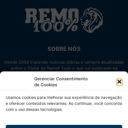
SOBRE NÓS
Desde 2004 trazendo notícias diárias e sempre atualizadas
sobre o Clube do Remo! Tudo o que sai publicado na
internet sobre o Leão, reunido em um único lugar!
Gerenciar Consentimento
Aproveite! Site não-oficial.
de Cookies
SIGA-NOS
Usamos cookies para melhorar sua experiência de navegação
e oferecer conteúdos relevantes. Ao continuar, você concorda
com o uso dessas tecnologias.