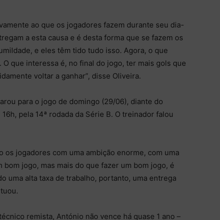
ativamente ao que os jogadores fazem durante seu dia-
ntregam a esta causa e é desta forma que se fazem os
mildade, e eles têm tido tudo isso. Agora, o que
 O que interessa é, no final do jogo, ter mais gols que
idamente voltar a ganhar”, disse Oliveira.
arou para o jogo de domingo (29/06), diante do
 16h, pela 14ª rodada da Série B. O treinador falou
into os jogadores com uma ambição enorme, com uma
 bom jogo, mas mais do que fazer um bom jogo, é
o uma alta taxa de trabalho, portanto, uma entrega
ntuou.
écnico remista, António não vence há quase 1 ano –