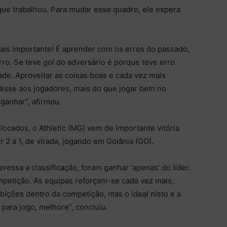
que trabalhou. Para mudar esse quadro, ele espera
mais importante! É aprender com os erros do passado,
o. Se teve gol do adversário é porque teve erro.
ade. Aproveitar as coisas boas e cada vez mais
 disse aos jogadores, mais do que jogar bem no
ganhar”, afirmou.
locados, o Athletic (MG) vem de importante vitória
r 2 a 1, de virada, jogando em Goiânia (GO).
eressa a classificação, foram ganhar ‘apenas’ do líder.
ompetição. As equipas reforçam-se cada vez mais,
ições dentro da competição, mas o ideal nisto e a
 para jogo, melhore”, concluiu.