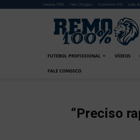
Caracas 1950
Tabu 33 jogos
O primeiro 7×0
Leão Az
Remo
100%
FUTEBOL PROFISSIONAL
VÍDEOS
FALE CONOSCO
“Preciso ra