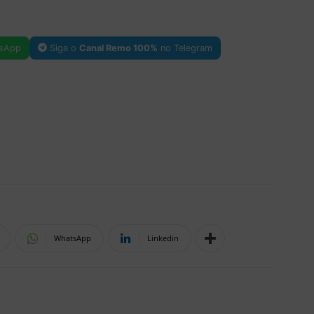
sApp
Siga o
Canal Remo 100%
no Telegram
WhatsApp
Linkedin