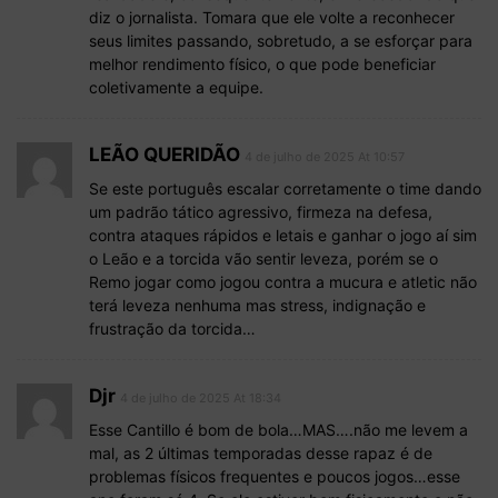
diz o jornalista. Tomara que ele volte a reconhecer
seus limites passando, sobretudo, a se esforçar para
melhor rendimento físico, o que pode beneficiar
coletivamente a equipe.
LEÃO QUERIDÃO
4 de julho de 2025 At 10:57
Se este português escalar corretamente o time dando
um padrão tático agressivo, firmeza na defesa,
contra ataques rápidos e letais e ganhar o jogo aí sim
o Leão e a torcida vão sentir leveza, porém se o
Remo jogar como jogou contra a mucura e atletic não
terá leveza nenhuma mas stress, indignação e
frustração da torcida…
Djr
4 de julho de 2025 At 18:34
Esse Cantillo é bom de bola…MAS….não me levem a
mal, as 2 últimas temporadas desse rapaz é de
problemas físicos frequentes e poucos jogos…esse