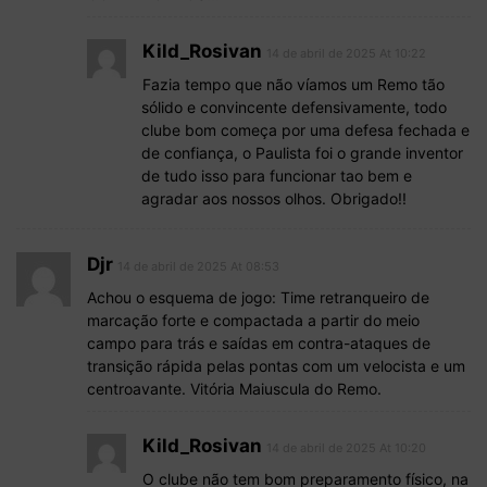
Kild_Rosivan
14 de abril de 2025 At 10:22
Fazia tempo que não víamos um Remo tão
sólido e convincente defensivamente, todo
clube bom começa por uma defesa fechada e
de confiança, o Paulista foi o grande inventor
de tudo isso para funcionar tao bem e
agradar aos nossos olhos. Obrigado!!
Djr
14 de abril de 2025 At 08:53
Achou o esquema de jogo: Time retranqueiro de
marcação forte e compactada a partir do meio
campo para trás e saídas em contra-ataques de
transição rápida pelas pontas com um velocista e um
centroavante. Vitória Maiuscula do Remo.
Kild_Rosivan
14 de abril de 2025 At 10:20
O clube não tem bom preparamento físico, na