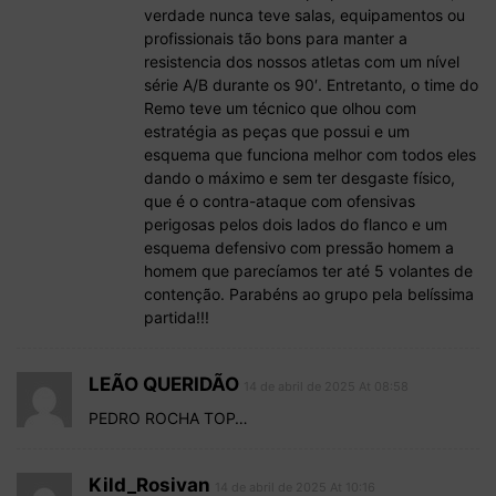
verdade nunca teve salas, equipamentos ou
profissionais tão bons para manter a
resistencia dos nossos atletas com um nível
série A/B durante os 90′. Entretanto, o time do
Remo teve um técnico que olhou com
estratégia as peças que possui e um
esquema que funciona melhor com todos eles
dando o máximo e sem ter desgaste físico,
que é o contra-ataque com ofensivas
perigosas pelos dois lados do flanco e um
esquema defensivo com pressão homem a
homem que parecíamos ter até 5 volantes de
contenção. Parabéns ao grupo pela belíssima
partida!!!
LEÃO QUERIDÃO
14 de abril de 2025 At 08:58
PEDRO ROCHA TOP…
Kild_Rosivan
14 de abril de 2025 At 10:16