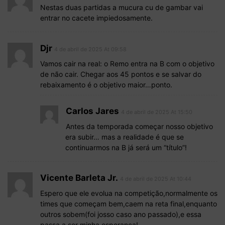
Nestas duas partidas a mucura cu de gambar vai
entrar no cacete impiedosamente.
Djr
4 de abril de 2025 At 09:58
Vamos cair na real: o Remo entra na B com o objetivo
de não cair. Chegar aos 45 pontos e se salvar do
rebaixamento é o objetivo maior…ponto.
Carlos Jares
4 de abril de 2025 At 15:50
Antes da temporada começar nosso objetivo
era subir… mas a realidade é que se
continuarmos na B já será um “título”!
Vicente Barleta Jr.
4 de abril de 2025 At 10:44
Espero que ele evolua na competição,normalmente os
times que começam bem,caem na reta final,enquanto
outros sobem(foi josso caso ano passado),e essa
passa a ser minha esperança!