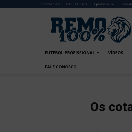
Caracas 1950
Tabu 33 jogos
O primeiro 7×0
Leão Az
Remo
100%
FUTEBOL PROFISSIONAL
VÍDEOS
FALE CONOSCO
Os cota