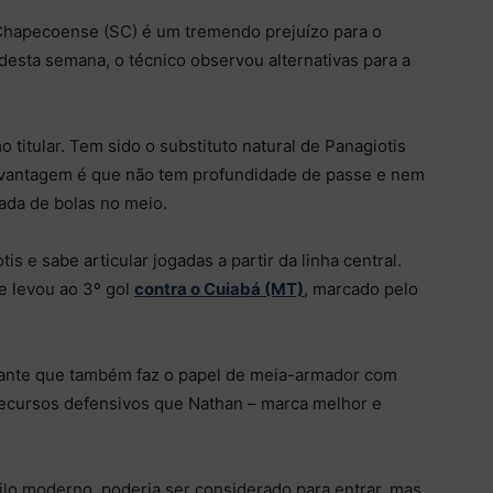
a Chapecoense (SC) é um tremendo prejuízo para o
esta semana, o técnico observou alternativas para a
 titular. Tem sido o substituto natural de Panagiotis
svantagem é que não tem profundidade de passe e nem
mada de bolas no meio.
is e sabe articular jogadas a partir da linha central.
ue levou ao 3º gol
contra o Cuiabá (MT)
, marcado pelo
olante que também faz o papel de meia-armador com
 recursos defensivos que Nathan – marca melhor e
tilo moderno, poderia ser considerado para entrar, mas