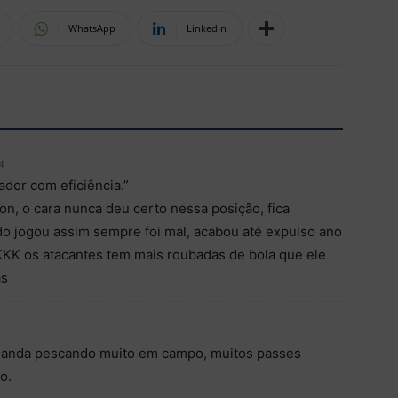
WhatsApp
Linkedin
4
dor com eficiência.”
n, o cara nunca deu certo nessa posição, fica
do jogou assim sempre foi mal, acabou até expulso ano
K os atacantes tem mais roubadas de bola que ele
as
r anda pescando muito em campo, muitos passes
o.