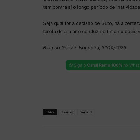
tem contra si o longo período de inatividad
Seja qual for a decisão de Guto, há a certe
tarefa de armar e conduzir o time no decisi
Blog do Gerson Nogueira, 31/10/2025
Siga o
Canal Remo 100%
no What
TAGS
Baenão
Série B