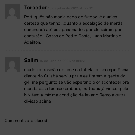
Torcedor
15 de julho de 2025 At 22:13
Português não manja nada de futebol é a única
certeza que tenho…quanto a escalação de merda
continuará até os apaixonados por ele saírem por
contusão…Casos de Pedro Costa, Luan Martins e
Adailton.
Salim
16 de julho de 2025 At 08:23
mudou a posição do time na tabela, a incompetência
diante do Cuiabá serviu pra eles tirarem a gente do
g4, me pergunto se vão esperar o pior acontecer pra
manda esse técnico embora, pq todos já vimos q ele
NN tem a mínima condição de levar o Remo a outra
divisão acima
Comments are closed.