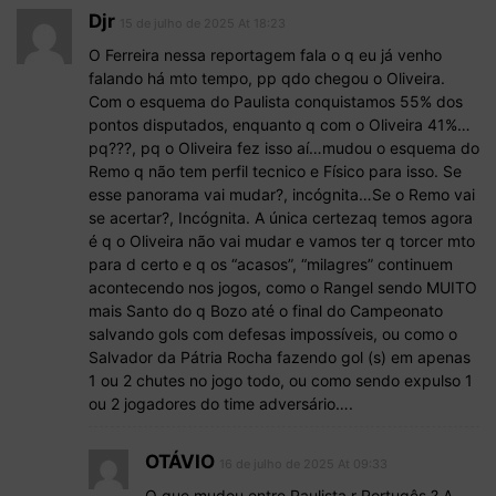
Djr
15 de julho de 2025 At 18:23
O Ferreira nessa reportagem fala o q eu já venho
falando há mto tempo, pp qdo chegou o Oliveira.
Com o esquema do Paulista conquistamos 55% dos
pontos disputados, enquanto q com o Oliveira 41%…
pq???, pq o Oliveira fez isso aí…mudou o esquema do
Remo q não tem perfil tecnico e Físico para isso. Se
esse panorama vai mudar?, incógnita…Se o Remo vai
se acertar?, Incógnita. A única certezaq temos agora
é q o Oliveira não vai mudar e vamos ter q torcer mto
para d certo e q os “acasos”, “milagres” continuem
acontecendo nos jogos, como o Rangel sendo MUITO
mais Santo do q Bozo até o final do Campeonato
salvando gols com defesas impossíveis, ou como o
Salvador da Pátria Rocha fazendo gol (s) em apenas
1 ou 2 chutes no jogo todo, ou como sendo expulso 1
ou 2 jogadores do time adversário….
OTÁVIO
16 de julho de 2025 At 09:33
O que mudou entre Paulista r Portugês ? A