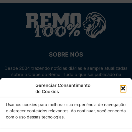
SOBRE NÓS
Desde 2004 trazendo notícias diárias e sempre atualizadas
sobre o Clube do Remo! Tudo o que sai publicado na
internet sobre o Leão, reunido em um único lugar!
Gerenciar Consentimento
Aproveite! Site não-oficial.
de Cookies
SIGA-NOS
Usamos cookies para melhorar sua experiência de navegação
e oferecer conteúdos relevantes. Ao continuar, você concorda
com o uso dessas tecnologias.