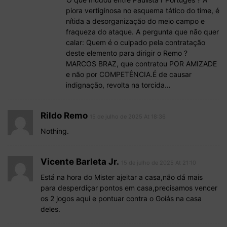
piora vertiginosa no esquema tático do time, é
nítida a desorganização do meio campo e
fraqueza do ataque. A pergunta que não quer
calar: Quem é o culpado pela contratação
deste elemento para dirigir o Remo ?
MARCOS BRAZ, que contratou POR AMIZADE
e não por COMPETÊNCIA.É de causar
indignação, revolta na torcida…
Rildo Remo
15 de julho de 2025 At 18:36
Nothing.
Vicente Barleta Jr.
15 de julho de 2025 At 21:10
Está na hora do Mister ajeitar a casa,não dá mais
para desperdiçar pontos em casa,precisamos vencer
os 2 jogos aqui e pontuar contra o Goiás na casa
deles.