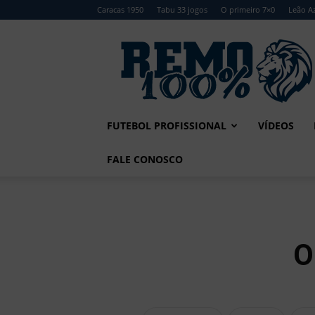
Caracas 1950
Tabu 33 jogos
O primeiro 7×0
Leão Az
Remo
100%
FUTEBOL PROFISSIONAL
VÍDEOS
FALE CONOSCO
O