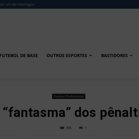
ul: um ser mitológico
FUTEBOL DE BASE
OUTROS ESPORTES
BASTIDORES
Futebol Profissional
 “fantasma” dos pênalt
395
3