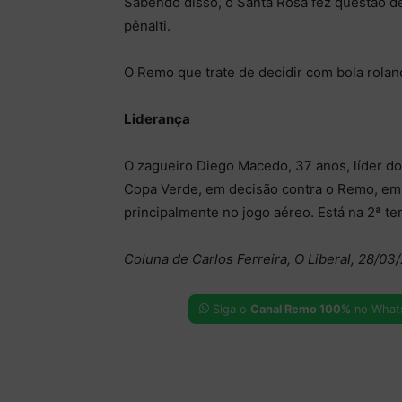
Sabendo disso, o Santa Rosa fez questão de
pênalti.
O Remo que trate de decidir com bola rolan
Liderança
O zagueiro Diego Macedo, 37 anos, líder do 
Copa Verde, em decisão contra o Remo, em
principalmente no jogo aéreo. Está na 2ª t
Coluna de Carlos Ferreira, O Liberal, 28/03
Siga o
Canal Remo 100%
no What