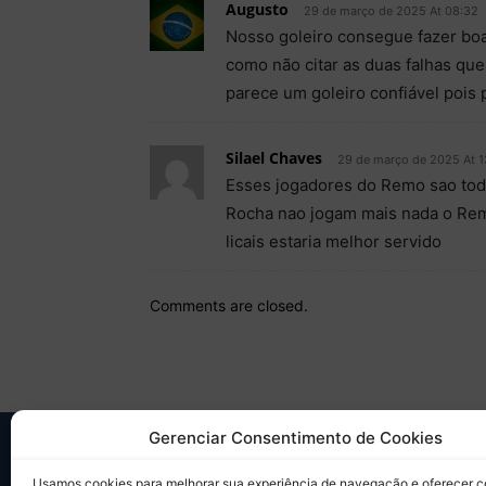
Augusto
29 de março de 2025 At 08:32
Nosso goleiro consegue fazer boa
como não citar as duas falhas qu
parece um goleiro confiável pois
Silael Chaves
29 de março de 2025 At 1
Esses jogadores do Remo sao tod
Rocha nao jogam mais nada o Rem
licais estaria melhor servido
Comments are closed.
Gerenciar Consentimento de Cookies
SO
Usamos cookies para melhorar sua experiência de navegação e oferecer 