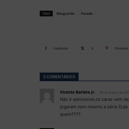
TAGS
Mangueirão
Parazão
Facebook
X
Pinterest
3 COMENTÁRIOS
Vicente Barleta Jr.
28 de março de 202
Não é admissível,os caras vem de
jogaram nem mesmo a série D,da
quem????