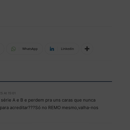
WhatsApp
Linkedin
5 At 15:01
 série A e B e perdem pra uns caras que nunca
 para acreditar???Só no REMO mesmo,valha-nos