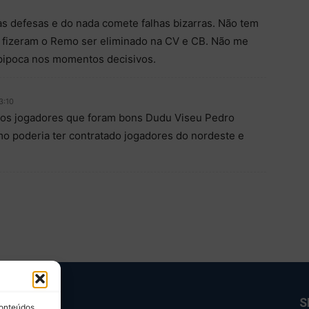
s defesas e do nada comete falhas bizarras. Não tem
e fizeram o Remo ser eliminado na CV e CB. Não me
 pipoca nos momentos decisivos.
3:10
os jogadores que foram bons Dudu Viseu Pedro
o poderia ter contratado jogadores do nordeste e
BRE NÓS
S
conteúdos