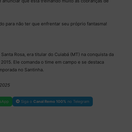
 anunciar que está treinando muito as cobranças de
do para não ter que enfrentar seu próprio fantasma!
Santa Rosa, era titular do Cuiabá (MT) na conquista da
 2015. Ele comanda o time em campo e se destaca
emporada no Santinha.
/2025
sApp
Siga o
Canal Remo 100%
no Telegram