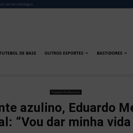
ul: um ser mitológico
FUTEBOL DE BASE
OUTROS ESPORTES
BASTIDORES
Futebol Profissional
nte azulino, Eduardo M
tal: “Vou dar minha vid