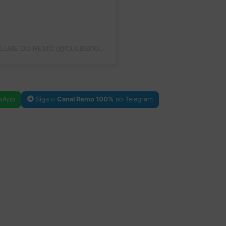
UMA PUBLICAÇÃO COMPARTILHADA POR CLUBE DO REMO (@CLUBEDOREMO)
sApp
Siga o
Canal Remo 100%
no Telegram