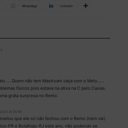
WhatsApp
Linkedin
42
gato……Quem não tem Mastruani caça com o Melo……
lemas físicos pois estava na ativa na C pelo Caxias.
 uma grata surpresa no Remo.
 2025 At 08:46
revelou que ele só não fechou com o Remo (nem vai)
ético-PR e Botafogo-RJ este ano, não podendo se