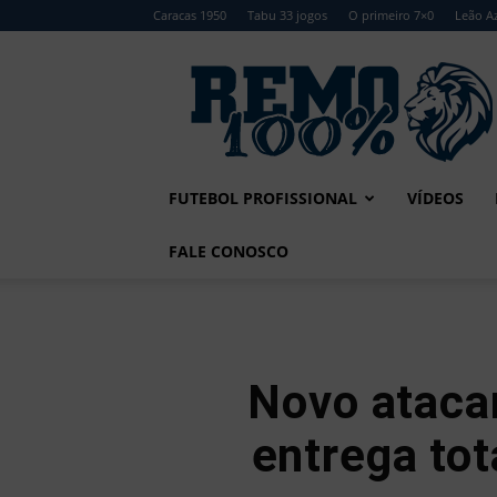
Caracas 1950
Tabu 33 jogos
O primeiro 7×0
Leão Az
Remo
100%
FUTEBOL PROFISSIONAL
VÍDEOS
FALE CONOSCO
Novo ataca
entrega to