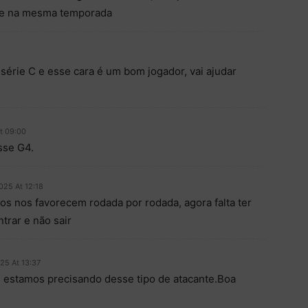
ube na mesma temporada
 série C e esse cara é um bom jogador, vai ajudar
t 09:00
sse G4.
025 At 12:18
os nos favorecem rodada por rodada, agora falta ter
trar e não sair
25 At 13:37
 estamos precisando desse tipo de atacante.Boa