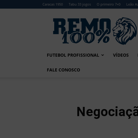
Caracas 1950
Tabu 33 jogos
O primeiro 7×0
Leão Az
Remo
100%
FUTEBOL PROFISSIONAL
VÍDEOS
FALE CONOSCO
Negociaçã