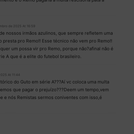
mbro de 2025 At 16:59
 de nossos irmãos azulinos, que sempre refletem uma
ão presta pro Remo!! Esse técnico não vem pro Remo!!
alquer um possa vir pro Remo, porque não?afinal não é
e A que é a elite do futebol brasileiro.
025 At 11:44
istórico do Guto em série A???Aí vc coloca uma multa
teremos que pagar o prejuízo???Deem um tempo,vem
be e nós Remistas sermos coniventes com isso,é