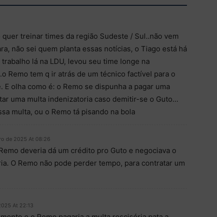
ó quer treinar times da região Sudeste / Sul..não vem
ara, não sei quem planta essas notícias, o Tiago está há
trabalho lá na LDU, levou seu time longe na
o Remo tem q ir atrás de um técnico factível para o
. E olha como é: o Remo se dispunha a pagar uma
tar uma multa indenizatoria caso demitir-se o Guto…
ssa multa, ou o Remo tá pisando na bola
ro de 2025 At 08:26
 Remo deveria dá um crédito pro Guto e negociava o
ria. O Remo não pode perder tempo, para contratar um
2025 At 22:13
mento e o Remo pagaria a multa rescisória pata a