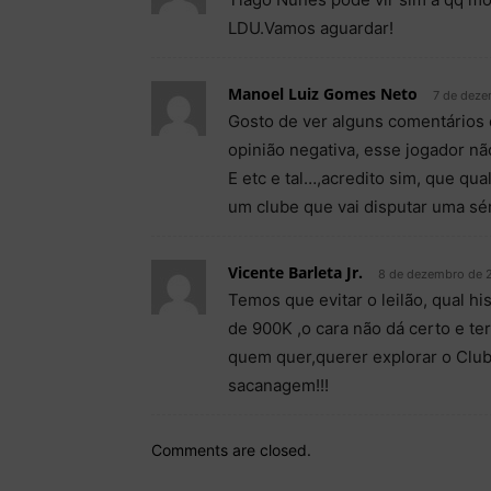
LDU.Vamos aguardar!
Manoel Luiz Gomes Neto
7 de deze
Gosto de ver alguns comentários
opinião negativa, esse jogador n
E etc e tal…,acredito sim, que qu
um clube que vai disputar uma séri
Vicente Barleta Jr.
8 de dezembro de 2
Temos que evitar o leilão, qual h
de 900K ,o cara não dá certo e 
quem quer,querer explorar o Clu
sacanagem!!!
Comments are closed.