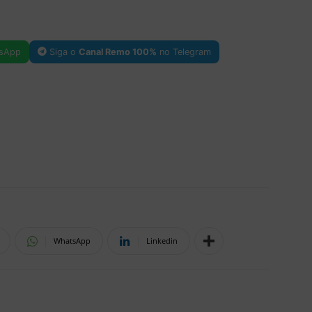
sApp
Siga o
Canal Remo 100%
no Telegram
WhatsApp
Linkedin