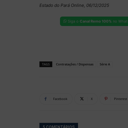
Estado do Pará Online, 06/12/2025
Siga o
Canal Remo 100%
no What
TAGS
Contratações / Dispensas
Série A
Facebook
X
Pinterest
5 COMENTÁRIOS