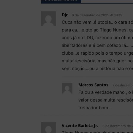
Djr
6 de dezembro de 2025 At 19:19
Cuca não vem..é utopia.. o cara s
para ca. ..e qto ao Tiago Nunes, c
anos já no LDU, fazendo um ótimo 
libertadores e é bem cotado lá…….
clube…e rápido pois o tempo urge
multa rescisória, mas não quer bo
sem noção….ou a história não é e
Marcos Santos
7 de dezemb
Falou a verdade mano , o
valor dessa multa rescisó
treinador bom .
Vicente Barleta Jr.
6 de dezembro de 
Tiago Nunes pode vir sim a qq mo