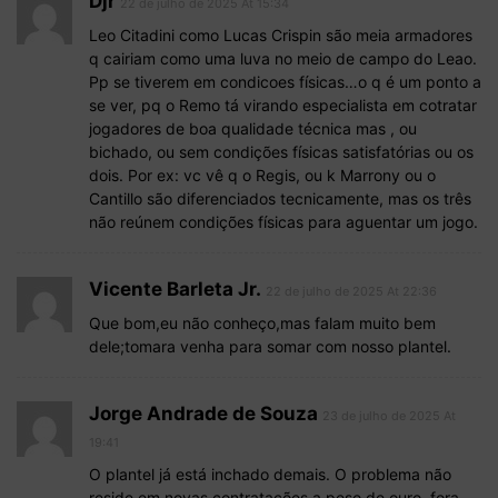
Djr
22 de julho de 2025 At 15:34
Leo Citadini como Lucas Crispin são meia armadores
q cairiam como uma luva no meio de campo do Leao.
Pp se tiverem em condicoes físicas…o q é um ponto a
se ver, pq o Remo tá virando especialista em cotratar
jogadores de boa qualidade técnica mas , ou
bichado, ou sem condições físicas satisfatórias ou os
dois. Por ex: vc vê q o Regis, ou k Marrony ou o
Cantillo são diferenciados tecnicamente, mas os três
não reúnem condições físicas para aguentar um jogo.
Vicente Barleta Jr.
22 de julho de 2025 At 22:36
Que bom,eu não conheço,mas falam muito bem
dele;tomara venha para somar com nosso plantel.
Jorge Andrade de Souza
23 de julho de 2025 At
19:41
O plantel já está inchado demais. O problema não
reside em novas contratações a peso de ouro, fora