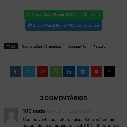
Siga o
Canal Remo 100%
no WhatsApp
Siga o
Canal Remo 100%
no Telegram
TAGS
Contratações / Dispensas
Mangueirão
Parazão
3 COMENTÁRIOS
100 nada
16 de janeiro de 2025 At 15:24
Não me venha com churumelas. Remo, só tem um
adversário no campeonato local, PSC, até porque, o