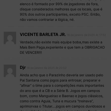
elenco é formado por 99% de jogadores de fora,
disque considerados melhores que os locais, que é
90% dos outros participantes, exceto PSC. Então,
não vamos contrariar a lógica, né.
VICENTE BARLETA JR.
16 de janeiro de 2025 At 17:52
Verdade,não existe mais equipe boba,mas existe a
Mais Bem Paga,experiente e que tem a OBRIGACAO
DE VENCER!!!
Djr
16 de janeiro de 2025 At 20:52
Ainda acho que o Parazinho deveria ser usado pelo
Pai Santana como jogos para entrosar, preparar e
“afinar” o time para s competições mais importantes
do ano que é a CB e a Série B. Jogos em campos
bom, como Mangueirao e Baenao e jogos clássicos,
como contra Aguia, Tuna e mucura “treinava”,
aprimorvaa o Titular….jogos em campos duvidosos e