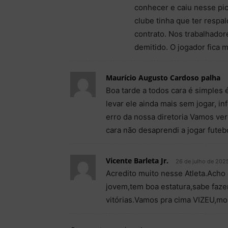
conhecer e caiu nesse pi
clube tinha que ter respa
contrato. Nos trabalhador
demitido. O jogador fica
Maurício Augusto Cardoso palha
Boa tarde a todos cara é simples 
levar ele ainda mais sem jogar, i
erro da nossa diretoria Vamos ver
cara não desaprendi a jogar futeb
Vicente Barleta Jr.
26 de julho de 2025
Acredito muito nesse Atleta.Acho
jovem,tem boa estatura,sabe fazer
vitórias.Vamos pra cima VIZEU,mo