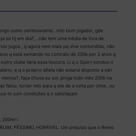
mengo como centeoavante…mto bom jogador, gde
ja só hj em dia?, ..não tem uma média de fora de
 nos jogos , q agora nem mais pq vive contundido, não
rece q está sentando no contrato de 200k por 2 anos q
utro clube faria essa loucura. Li q o Sport sondou o
lário, e q o próprio atleta não estaria disposto a sair
r menos?, faça chuva ou sol, pinga todo mês 200k na
az falou, torcer mto para q ele de a volta por cima , ou
sca-lo com condições q o satisfaçam
 200mi l
r RUIM, PÉSSIMO, HORRIVEL. Um prejuizo que o Remo