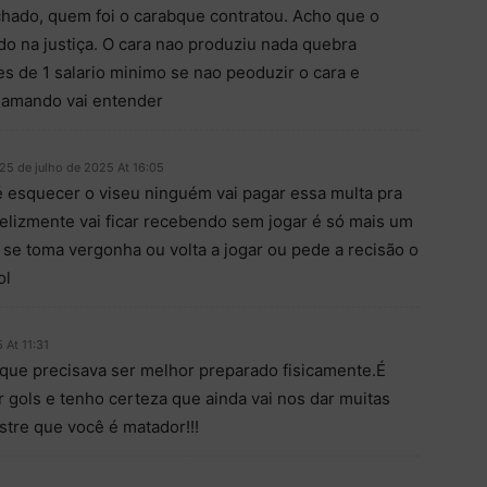
chado, quem foi o carabque contratou. Acho que o
ldo na justiça. O cara nao produziu nada quebra
es de 1 salario minimo se nao peoduzir o cara e
 mamando vai entender
25 de julho de 2025 At 16:05
é esquecer o viseu ninguém vai pagar essa multa pra
nfelizmente vai ficar recebendo sem jogar é só mais um
 se toma vergonha ou volta a jogar ou pede a recisão o
ol
 At 11:31
 que precisava ser melhor preparado fisicamente.É
 gols e tenho certeza que ainda vai nos dar muitas
stre que você é matador!!!