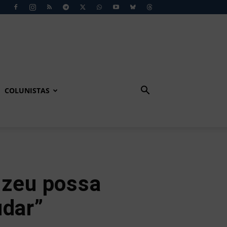
COLUNISTAS
izeu possa
udar”