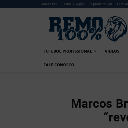
Caracas 1950
Tabu 33 jogos
O primeiro 7×0
Leão Az
Remo
100%
FUTEBOL PROFISSIONAL
VÍDEOS
FALE CONOSCO
Marcos Br
“rev