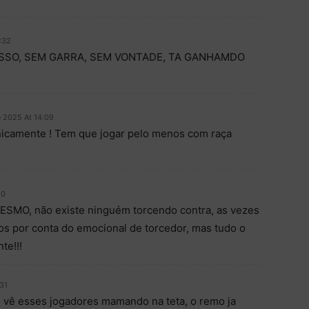
:32
SO, SEM GARRA, SEM VONTADE, TA GANHAMDO
e 2025 At 14:09
icamente ! Tem que jogar pelo menos com raça
10
SMO, não existe ninguém torcendo contra, as vezes
os por conta do emocional de torcedor, mas tudo o
te!!!
:31
 vê esses jogadores mamando na teta, o remo ja