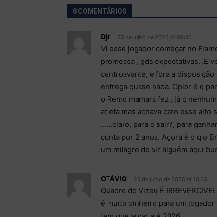
8 COMENTÁRIOS
Djr
25 de julho de 2025 At 09:35
Vi esse jogador começar no Fla
promessa , gds expectativas…E ve
centroavante, e fora a disposição
entrega quase nada. Opior é q pa
o Remo mamara fez , já q nenhum o
atleta mas achava caro esse alto sa
……claro, para q sair?, para ganha
conta por 2 anos. Agora é o q o Br
um milagre de vir alguém aqui bu
OTÁVIO
25 de julho de 2025 At 10:03
Quadro do Vizeu É IRREVERCIVEL,
é muito dinheiro para um jogado
tem que arcar até 2026.