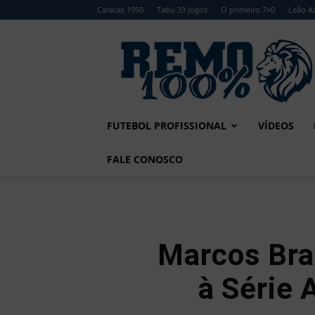
Caracas 1950
Tabu 33 jogos
O primeiro 7×0
Leão Az
Remo
100%
FUTEBOL PROFISSIONAL
VÍDEOS
FALE CONOSCO
Marcos Bra
à Série 