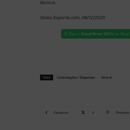
técnico.
Globo Esporte.com, 08/12/2025
Siga o
Canal Remo 100%
no What
TAGS
Contratações / Dispensas
Série A
Facebook
X
Pinterest