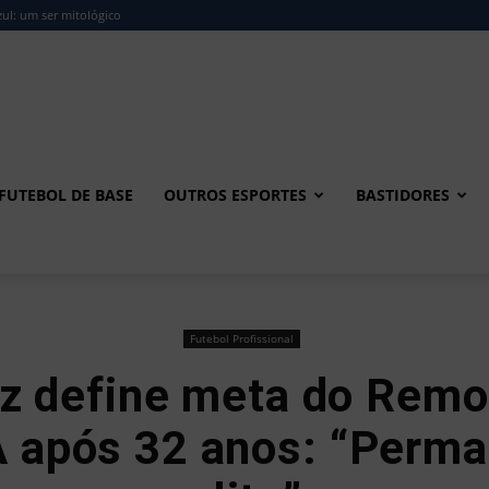
ul: um ser mitológico
FUTEBOL DE BASE
OUTROS ESPORTES
BASTIDORES
Futebol Profissional
z define meta do Remo
A após 32 anos: “Perm