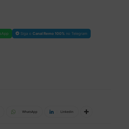
sApp
Siga o
Canal Remo 100%
no Telegram
WhatsApp
Linkedin