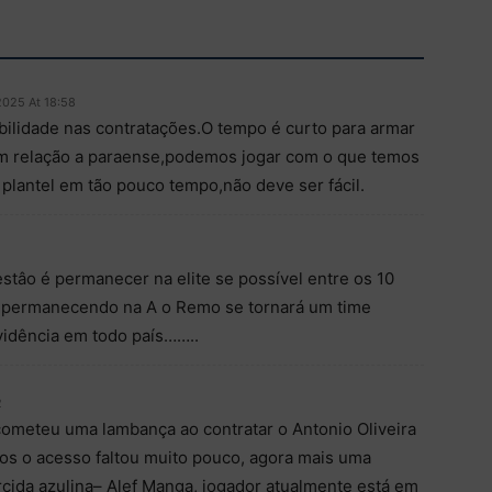
2025 At 18:58
ilidade nas contratações.O tempo é curto para armar
om relação a paraense,podemos jogar com o que temos
lantel em tão pouco tempo,não deve ser fácil.
stâo é permanecer na elite se possível entre os 10
r, permanecendo na A o Remo se tornará um time
vidência em todo país……..
2
ometeu uma lambança ao contratar o Antonio Oliveira
s o acesso faltou muito pouco, agora mais uma
rcida azulina– Alef Manga, jogador atualmente está em