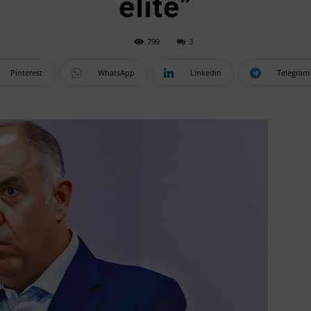
elite”
799
3
Pinterest
WhatsApp
Linkedin
Telegram