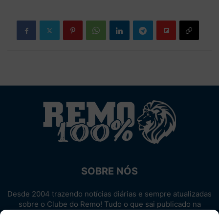
SOBRE NÓS
Desde 2004 trazendo notícias diárias e sempre atualizadas
sobre o Clube do Remo! Tudo o que sai publicado na
internet sobre o Leão, reunido em um único lugar!