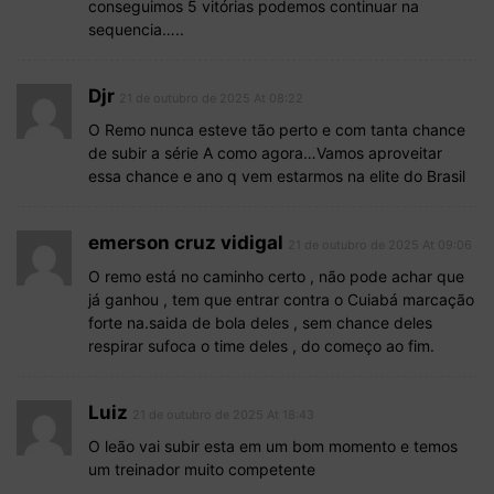
conseguimos 5 vitórias podemos continuar na
sequencia…..
Djr
21 de outubro de 2025 At 08:22
O Remo nunca esteve tão perto e com tanta chance
de subir a série A como agora…Vamos aproveitar
essa chance e ano q vem estarmos na elite do Brasil
emerson cruz vidigal
21 de outubro de 2025 At 09:06
O remo está no caminho certo , não pode achar que
já ganhou , tem que entrar contra o Cuiabá marcação
forte na.saida de bola deles , sem chance deles
respirar sufoca o time deles , do começo ao fim.
Luiz
21 de outubro de 2025 At 18:43
O leão vai subir esta em um bom momento e temos
um treinador muito competente