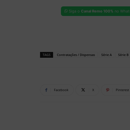
Siga o
Canal Remo 100%
no What
TAGS
Contratações / Dispensas
Série A
Série B
Facebook
X
Pinterest