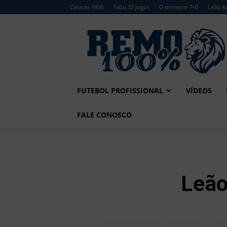
Caracas 1950
Tabu 33 jogos
O primeiro 7×0
Leão Az
Remo
100%
FUTEBOL PROFISSIONAL
VÍDEOS
FALE CONOSCO
Leão