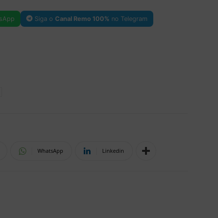
sApp
Siga o
Canal Remo 100%
no Telegram
WhatsApp
Linkedin