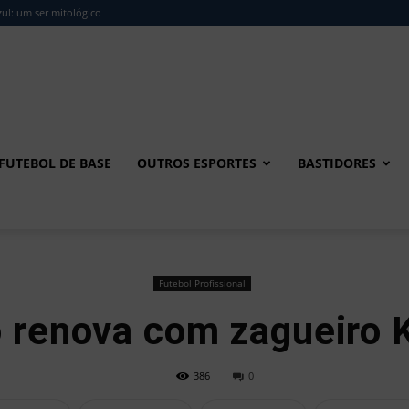
ul: um ser mitológico
FUTEBOL DE BASE
OUTROS ESPORTES
BASTIDORES
Futebol Profissional
 renova com zagueiro 
386
0