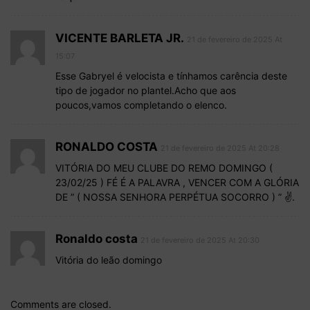
VICENTE BARLETA JR.
21 de fevereiro de 2025 At
15:07
Esse Gabryel é velocista e tínhamos carência deste
tipo de jogador no plantel.Acho que aos
poucos,vamos completando o elenco.
RONALDO COSTA
21 de fevereiro de 2025 At 20:28
VITÓRIA DO MEU CLUBE DO REMO DOMINGO (
23/02/25 ) FÉ É A PALAVRA , VENCER COM A GLÓRIA
DE ” ( NOSSA SENHORA PERPÉTUA SOCORRO ) ” ✌.
Ronaldo costa
21 de fevereiro de 2025 At 20:30
Vitória do leão domingo
Comments are closed.