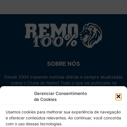
SOBRE NÓS
Desde 2004 trazendo notícias diárias e sempre atualizadas
sobre o Clube do Remo! Tudo o que sai publicado na
internet sobre o Leão, reunido em um único lugar!
Gerenciar Consentimento
Aproveite! Site não-oficial.
de Cookies
SIGA-NOS
Usamos cookies para melhorar sua experiência de navegação
e oferecer conteúdos relevantes. Ao continuar, você concorda
com o uso dessas tecnologias.