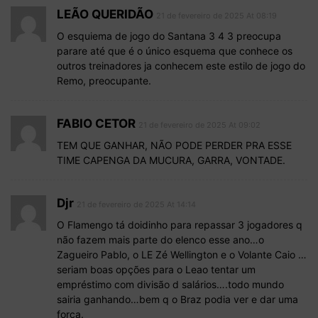
LEÃO QUERIDÃO
21 de fevereiro de 2025 At 08:19
O esquiema de jogo do Santana 3 4 3 preocupa
parare até que é o único esquema que conhece os
outros treinadores ja conhecem este estilo de jogo do
Remo, preocupante.
FABIO CETOR
21 de fevereiro de 2025 At 09:02
TEM QUE GANHAR, NÃO PODE PERDER PRA ESSE
TIME CAPENGA DA MUCURA, GARRA, VONTADE.
Djr
21 de fevereiro de 2025 At 14:14
O Flamengo tá doidinho para repassar 3 jogadores q
não fazem mais parte do elenco esse ano…o
Zagueiro Pablo, o LE Zé Wellington e o Volante Caio …
seriam boas opções para o Leao tentar um
empréstimo com divisão d salários….todo mundo
sairia ganhando…bem q o Braz podia ver e dar uma
força.