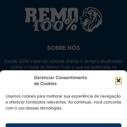
SOBRE NÓS
Desde 2004 trazendo notícias diárias e sempre atualizadas
sobre o Clube do Remo! Tudo o que sai publicado na
internet sobre o Leão, reunido em um único lugar!
Gerenciar Consentimento
Aproveite! Site não-oficial.
de Cookies
SIGA-NOS
Usamos cookies para melhorar sua experiência de navegação
e oferecer conteúdos relevantes. Ao continuar, você concorda
com o uso dessas tecnologias.