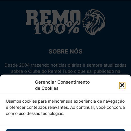
SOBRE NÓS
Desde 2004 trazendo notícias diárias e sempre atualizadas
sobre o Clube do Remo! Tudo o que sai publicado na
internet sobre o Leão, reunido em um único lugar!
Gerenciar Consentimento
Aproveite! Site não-oficial.
de Cookies
SIGA-NOS
Usamos cookies para melhorar sua experiência de navegação
e oferecer conteúdos relevantes. Ao continuar, você concorda
com o uso dessas tecnologias.