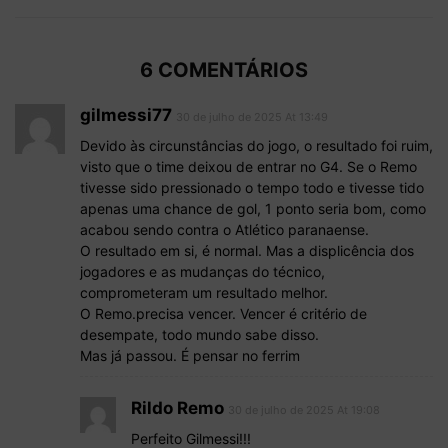
6 COMENTÁRIOS
gilmessi77
30 de julho de 2025 At 13:49
Devido às circunstâncias do jogo, o resultado foi ruim,
visto que o time deixou de entrar no G4. Se o Remo
tivesse sido pressionado o tempo todo e tivesse tido
apenas uma chance de gol, 1 ponto seria bom, como
acabou sendo contra o Atlético paranaense.
O resultado em si, é normal. Mas a displicência dos
jogadores e as mudanças do técnico,
comprometeram um resultado melhor.
O Remo.precisa vencer. Vencer é critério de
desempate, todo mundo sabe disso.
Mas já passou. É pensar no ferrim
Rildo Remo
30 de julho de 2025 At 19:08
Perfeito Gilmessi!!!