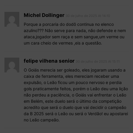
Michel Dollinger
30 de julho de 2025 At 14:10
Porque a porcaria do dodô continua no elenco
azulino??? Não serve para nada, não defende e nem
ataca,jogador sem raça e sem sangue,um verme ou
um cara cheio de vermes ,eis a questão.
felipe vilhena senior
30 de julho de 2025 At 15:11
O Goiás merecia ser goleado, eles jogaram usando a
caixa de ferramenta, eles mereciam receber uma
expulsão, o Leão ficou um pouco nervoso e perdia
gols praticamente feitos, porém o Leão deu uma lição
não perdeu a paciência, o Goiás vai enfrentar o Leão
em Belém, este duelo será o último da competição
acredito que será o duelo que vai decidir o campeão
da B 2025 será o Leão ou será o Verdão! eu apostarei
no Leão campeão.