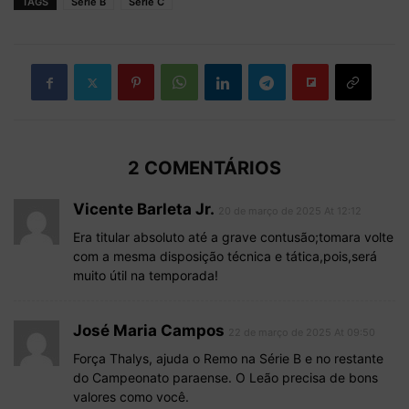
TAGS
Série B
Série C
2 COMENTÁRIOS
Vicente Barleta Jr.
20 de março de 2025 At 12:12
Era titular absoluto até a grave contusão;tomara volte
com a mesma disposição técnica e tática,pois,será
muito útil na temporada!
José Maria Campos
22 de março de 2025 At 09:50
Força Thalys, ajuda o Remo na Série B e no restante
do Campeonato paraense. O Leão precisa de bons
valores como você.