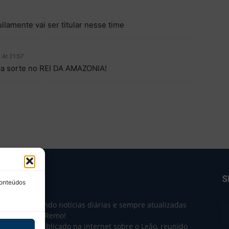
ilamente vai ser titular nesse time
 At 21:57
a sorte no REI DA AMAZONIA!
BRE NÓS
S
conteúdos
e 2004 trazendo notícias diárias e sempre atualizadas
e o Clube do Remo!
 o que sai publicado na internet sobre o Leão, reunido