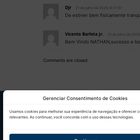
Djr
21 de julho de 2025 At 21:37
De estiver bem fisicamente tranqu
Vicente Barleta Jr.
21 de julho de 2025
Bem Vindo NATHAN,sucesso e bo
Comments are closed.
Gerenciar Consentimento de Cookies
SO
Usamos cookies para melhorar sua experiência de navegação e oferecer 
relevantes. Ao continuar, você concorda com o uso dessas tecnologias.
Desd
sobr
Tudo