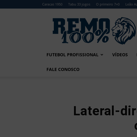
Caracas 1950
Tabu 33 jogos
O primeiro 7×0
Leão Az
Remo
100%
FUTEBOL PROFISSIONAL
VÍDEOS
FALE CONOSCO
Lateral-di