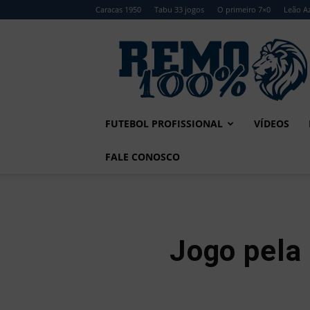
Caracas 1950
Tabu 33 jogos
O primeiro 7×0
Leão Az
Remo
100%
FUTEBOL PROFISSIONAL
VÍDEOS
FALE CONOSCO
Jogo pela