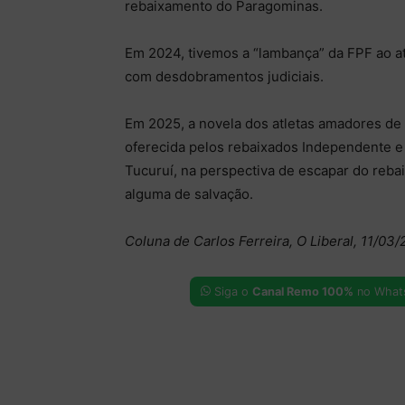
rebaixamento do Paragominas.
Em 2024, tivemos a “lambança” da FPF ao a
com desdobramentos judiciais.
Em 2025, a novela dos atletas amadores de
oferecida pelos rebaixados Independente e
Tucuruí, na perspectiva de escapar do reba
alguma de salvação.
Coluna de Carlos Ferreira, O Liberal, 11/03
Siga o
Canal Remo 100%
no What