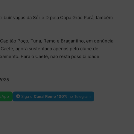
tribuir vagas da Série D pela Copa Grão Pará, também
 Capitão Poço, Tuna, Remo e Bragantino, em denúncia
 Caeté, agora sustentada apenas pelo clube de
ixamento. Para o Caeté, não resta possibilidade
/2025
sApp
Siga o
Canal Remo 100%
no Telegram