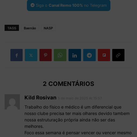
Siga o
Canal Remo 100%
no Telegram
TAGS
Baenão
NASP
2 COMENTÁRIOS
Kild Rosivan
5 de maio de 2025 At 15:57
Trabalho do físico e médico é um diferencial que
nosso clube precisa ter mais olhares devido tambem
nossa estruturação própria ainda não ser das
melhores.
Foco essa semana é pensar vencer ou vencer mesmo