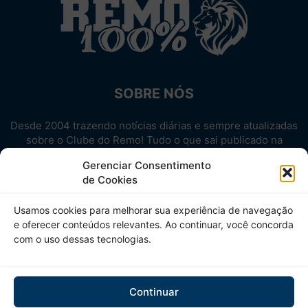
SOBRE NÓS
Desde 2004 trazendo notícias diárias e sempre atualizadas
sobre o Clube do Remo! Tudo o que sai publicado na
internet sobre o Leão, reunido em um único lugar!
Gerenciar Consentimento
Aproveite! Site não-oficial.
de Cookies
SIGA-NOS
Usamos cookies para melhorar sua experiência de navegação
e oferecer conteúdos relevantes. Ao continuar, você concorda
com o uso dessas tecnologias.
Continuar