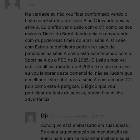
16:30
Na verdade eu não vou ficar conformado vendo o
Leão com Estrutura de série B ou C levando peia na
série A. Eu prefiro ver o Leão com o CT como os dos
maiores Times do Brasil dando peia ou empatando
com os poderosas times do Brasil série A. O Leão
com Estrutura deficiente pode virar saco de
pancadas na série A como está acontecendo com o
Sport na A ou o PSC na B 2025. O Leão ainda vai
subir na última rodada da B 2025 e no próximo ano
eu vou lembrar deste comentário, não se iludam que
é melhor o leão subir para a série A com um bom CT,
pois como está é perigoso. É lógico que vou
participar da festa do acesso, porém fica minha
advertência.
Djr
21 de novembro de 2025 At 07:21
Acho q vc está embassado em suas ideias .
Se o sua argumentação éa manutenção do
Remo na B para se organizar melhor e subir