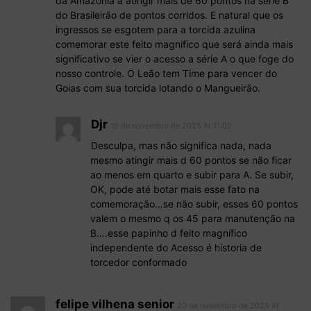
da Amazônia a atingir mais de 60 pontos na serie B
do Brasileirão de pontos corridos. E natural que os
ingressos se esgotem para a torcida azulina
comemorar este feito magnifico que será ainda mais
significativo se vier o acesso a série A o que foge do
nosso controle. O Leão tem Time para vencer do
Goias com sua torcida lotando o Mangueirão.
Djr
19 de novembro de 2025 At 11:02
Desculpa, mas não significa nada, nada
mesmo atingir mais d 60 pontos se não ficar
ao menos em quarto e subir para A. Se subir,
OK, pode até botar mais esse fato na
comemoração…se não subir, esses 60 pontos
valem o mesmo q os 45 para manutenção na
B….esse papinho d feito magnífico
independente do Acesso é historia de
torcedor conformado
felipe vilhena senior
20 de novembro de 2025 At