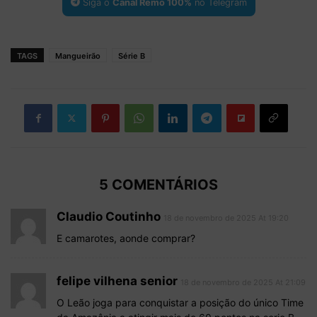
Siga o
Canal Remo 100%
no Telegram
TAGS
Mangueirão
Série B
5 COMENTÁRIOS
Claudio Coutinho
18 de novembro de 2025 At 19:20
E camarotes, aonde comprar?
felipe vilhena senior
18 de novembro de 2025 At 21:09
O Leão joga para conquistar a posição do único Time