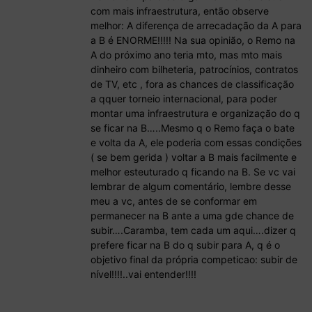
com mais infraestrutura, então observe
melhor: A diferença de arrecadação da A para
a B é ENORME!!!!! Na sua opinião, o Remo na
A do próximo ano teria mto, mas mto mais
dinheiro com bilheteria, patrocínios, contratos
de TV, etc , fora as chances de classificação
a qquer torneio internacional, para poder
montar uma infraestrutura e organização do q
se ficar na B…..Mesmo q o Remo faça o bate
e volta da A, ele poderia com essas condições
( se bem gerida ) voltar a B mais facilmente e
melhor esteuturado q ficando na B. Se vc vai
lembrar de algum comentário, lembre desse
meu a vc, antes de se conformar em
permanecer na B ante a uma gde chance de
subir….Caramba, tem cada um aqui….dizer q
prefere ficar na B do q subir para A, q é o
objetivo final da própria competicao: subir de
nível!!!!..vai entender!!!!