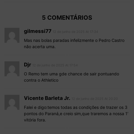
5 COMENTÁRIOS
gilmessi77
12 de junho de 2025 At 17:34
Mas nas bolas paradas infelizmente o Pedro Castro
não acerta uma.
Djr
12 de junho de 2025 At 17:54
O Remo tem uma gde chance de sair pontuando
contra o Athletico
Vicente Barleta Jr.
12 de junho de 2025 At 20:20
Falei e digo:temos todas as condições de trazer os 3
pontos do Paraná,e creio sim,que traremos a nossa 1′
vitória fora.