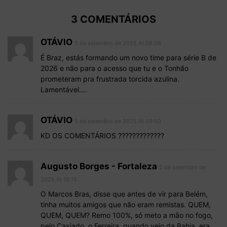
3 COMENTÁRIOS
OTÁVIO
5 de setembro de 2025 At 08:06
É Braz, estás formando um novo time para série B de
2026 e não para o acesso que tu e o Tonhão
prometeram pra frustrada torcida azulina.
Lamentável….
OTÁVIO
5 de setembro de 2025 At 09:50
KD OS COMENTÁRIOS ?????????????
Augusto Borges - Fortaleza
5 de setembro de
2025 At 15:15
O Marcos Bras, disse que antes de vir para Belém,
tinha muitos amigos que não eram remistas. QUEM,
QUEM, QUEM? Remo 100%, só meto a mão no fogo,
pelo Caxiado, o Ferreira, quando veio da Bahia, era