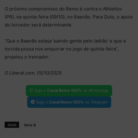
O próximo compromisso do Remo é contra o Athletico
(PR), na quinta-feira (09/10), no Baenão. Para Guto, o apoio
do torcedor será determinante.
“Que o Baenão esteja ‘saindo gente pelo ladrão’ e que a
torcida possa nos empurrar no jogo de quinta-feira”,
projetou o treinador.
O Liberal.com, 05/10/2025
Siga o
Canal Remo 100%
no WhatsApp
Siga o
Canal Remo 100%
no Telegram
TAGS
Série B