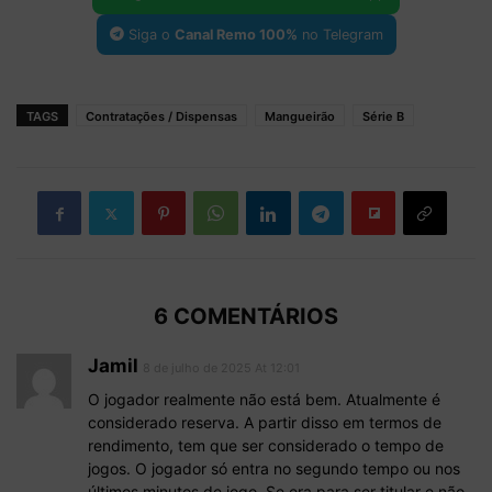
Siga o
Canal Remo 100%
no Telegram
TAGS
Contratações / Dispensas
Mangueirão
Série B
6 COMENTÁRIOS
Jamil
8 de julho de 2025 At 12:01
O jogador realmente não está bem. Atualmente é
considerado reserva. A partir disso em termos de
rendimento, tem que ser considerado o tempo de
jogos. O jogador só entra no segundo tempo ou nos
últimos minutos de jogo. Se era para ser titular e não