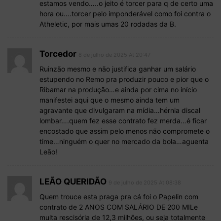
estamos vendo…..o jeito é torcer para q de certo uma
hora ou….torcer pelo imponderável como foi contra o
Atheletic, por mais umas 20 rodadas da B.
Torcedor
8 de julho de 2025 At 20:47
Ruinzão mesmo e não justifica ganhar um salário
estupendo no Remo pra produzir pouco e pior que o
Ribamar na produção…e ainda por cima no início
manifestei aqui que o mesmo ainda tem um
agravante que divulgaram na mídia…hérnia discal
lombar….quem fez esse contrato fez merda…é ficar
encostado que assim pelo menos não compromete o
time…ninguém o quer no mercado da bola…aguenta
Leão!
LEÃO QUERIDÃO
9 de julho de 2025 At 08:38
Quem trouce esta praga pra cá foi o Papelin com
contrato de 2 ANOS COM SALÁRIO DE 200 MILe
multa rescisória de 12,3 milhões, ou seja totalmente