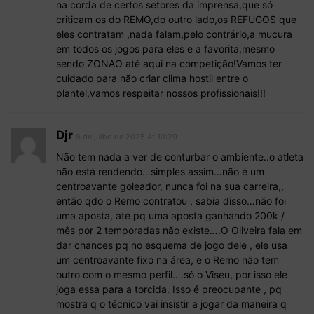
na corda de certos setores da imprensa,que só
criticam os do REMO,do outro lado,os REFUGOS que
eles contratam ,nada falam,pelo contrário,a mucura
em todos os jogos para eles e a favorita,mesmo
sendo ZONAO até aqui na competição!Vamos ter
cuidado para não criar clima hostil entre o
plantel,vamos respeitar nossos profissionais!!!
Djr
8 de julho de 2025 At 19:29
Não tem nada a ver de conturbar o ambiente..o atleta
não está rendendo…simples assim…não é um
centroavante goleador, nunca foi na sua carreira,,
então qdo o Remo contratou , sabia disso…não foi
uma aposta, até pq uma aposta ganhando 200k /
mês por 2 temporadas não existe….O Oliveira fala em
dar chances pq no esquema de jogo dele , ele usa
um centroavante fixo na área, e o Remo não tem
outro com o mesmo perfil….só o Viseu, por isso ele
joga essa para a torcida. Isso é preocupante , pq
mostra q o técnico vai insistir a jogar da maneira q