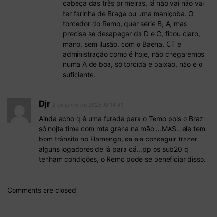
cabeça das três primeiras, lá não vai não vai
ter farinha de Braga ou uma maniçoba. O
torcedor do Remo, quer série B, A, mas
precisa se desapegar da D e C, ficou claro,
mano, sem ilusão, com o Baena, CT e
administração como é hoje, não chegaremos
numa A de boa, só torcida e paixão, não é o
suficiente.
Djr
2 de junho de 2025 At 14:41
Ainda acho q é uma furada para o Temo pois o Braz
só nojta time com mta grana na mão….MAS…ele tem
bom trânsito no Flamengo, se ele conseguir trazer
alguns jogadores de lá para cá…pp os sub20 q
tenham condições, o Remo pode se beneficiar disso.
Comments are closed.