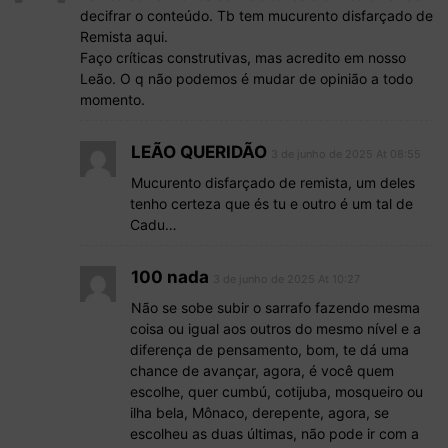
decifrar o conteúdo. Tb tem mucurento disfarçado de
Remista aqui.
Faço críticas construtivas, mas acredito em nosso
Leão. O q não podemos é mudar de opinião a todo
momento.
LEÃO QUERIDÃO
3 de junho de 2025 At 08:55
Mucurento disfarçado de remista, um deles
tenho certeza que és tu e outro é um tal de
Cadu…
100 nada
3 de junho de 2025 At 10:27
Não se sobe subir o sarrafo fazendo mesma
coisa ou igual aos outros do mesmo nível e a
diferença de pensamento, bom, te dá uma
chance de avançar, agora, é você quem
escolhe, quer cumbú, cotijuba, mosqueiro ou
ilha bela, Mônaco, derepente, agora, se
escolheu as duas últimas, não pode ir com a