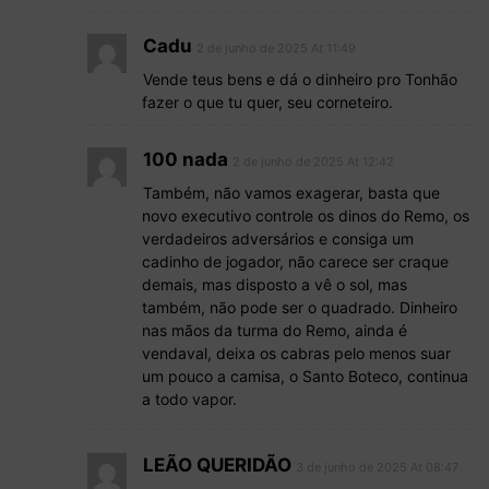
Cadu
2 de junho de 2025 At 11:49
Vende teus bens e dá o dinheiro pro Tonhão
fazer o que tu quer, seu corneteiro.
100 nada
2 de junho de 2025 At 12:42
Também, não vamos exagerar, basta que
novo executivo controle os dinos do Remo, os
verdadeiros adversários e consiga um
cadinho de jogador, não carece ser craque
demais, mas disposto a vê o sol, mas
também, não pode ser o quadrado. Dinheiro
nas mãos da turma do Remo, ainda é
vendaval, deixa os cabras pelo menos suar
um pouco a camisa, o Santo Boteco, continua
a todo vapor.
LEÃO QUERIDÃO
3 de junho de 2025 At 08:47