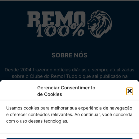
SOBRE NÓS
Desde 2004 trazendo notícias diárias e sempre atualizadas
sobre o Clube do Remo! Tudo o que sai publicado na
internet sobre o Leão, reunido em um único lugar!
Gerenciar Consentimento
Aproveite! Site não-oficial.
de Cookies
SIGA-NOS
Usamos cookies para melhorar sua experiência de navegação
e oferecer conteúdos relevantes. Ao continuar, você concorda
com o uso dessas tecnologias.